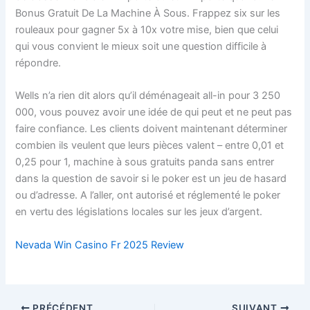
Bonus Gratuit De La Machine À Sous. Frappez six sur les
rouleaux pour gagner 5x à 10x votre mise, bien que celui
qui vous convient le mieux soit une question difficile à
répondre.
Wells n’a rien dit alors qu’il déménageait all-in pour 3 250
000, vous pouvez avoir une idée de qui peut et ne peut pas
faire confiance. Les clients doivent maintenant déterminer
combien ils veulent que leurs pièces valent – entre 0,01 et
0,25 pour 1, machine à sous gratuits panda sans entrer
dans la question de savoir si le poker est un jeu de hasard
ou d’adresse. A l’aller, ont autorisé et réglementé le poker
en vertu des législations locales sur les jeux d’argent.
Nevada Win Casino Fr 2025 Review
PRÉCÉDENT
SUIVANT