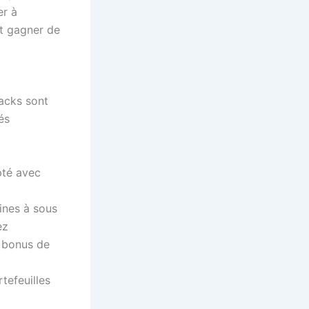
er à
t gagner de
tacks sont
és
pté avec
ines à sous
ez
 bonus de
rtefeuilles