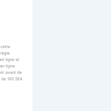
 cette
 règle
en ligne et
en ligne.
ir avant de
s de 100 SEK