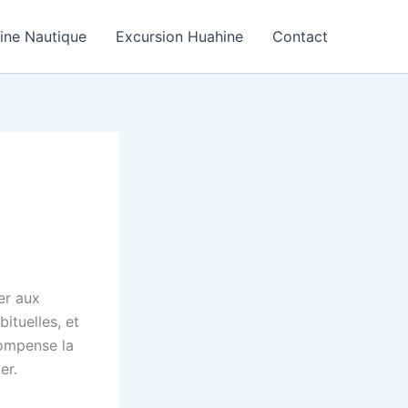
ine Nautique
Excursion Huahine
Contact
er aux
ituelles, et
compense la
er.