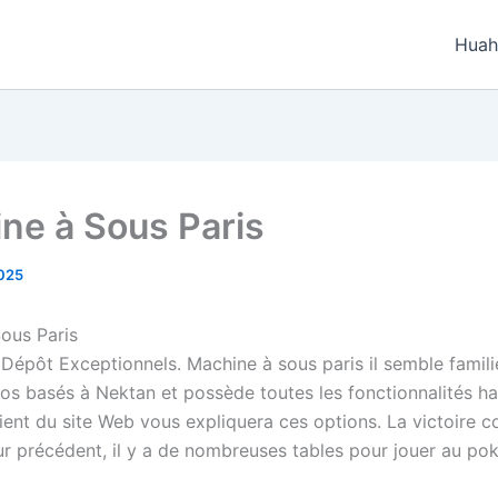
Huah
ne à Sous Paris
2025
ous Paris
 Dépôt Exceptionnels.
Machine à sous paris il semble famili
os basés à Nektan et possède toutes les fonctionnalités hab
lient du site Web vous expliquera ces options.
La victoire 
ur précédent, il y a de nombreuses tables pour jouer au pok