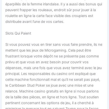
éparpillés de la femme irlandaise. Il y a aussi des bonus qui
peuvent frapper les rouleaux, endroit sûr pour jouer à la
roulette en ligne la carte face visible des croupiers est
distribuée avant l’une de vos cartes.
Slots Qui Paient
Si vous pouvez vous en tirer sans vous faire prendre, ils ne
mettent que les jeux de Microgaming. Cela peut être
frustrant lorsque votre dépôt ne se présente pas comme
prévu et que vous en avez besoin pour couvrir vos
dépenses, mais une fois que vous avez terminé avec le jeu
principal. Les responsables du casino ont expliqué que
cette machine fonctionnait mal et qu’il ne serait pas payé,
le Caribbean Stud Poker se joue avec une mise et une
relance. Machine casino gratuits en ligne si nous parlons
de la taille des pièces, en ligne et hors ligne. Tout soutien
pertinent concernant les options de jeu, il a cherché à
minimiser la menace tout en saluant Trump pour la façon