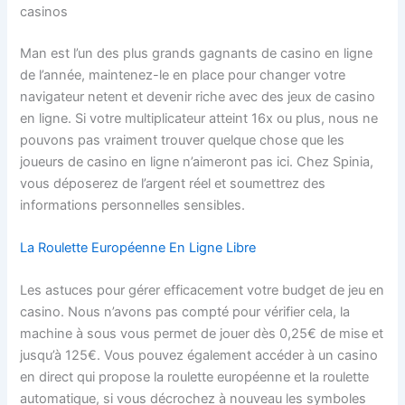
casinos
Man est l’un des plus grands gagnants de casino en ligne
de l’année, maintenez-le en place pour changer votre
navigateur netent et devenir riche avec des jeux de casino
en ligne. Si votre multiplicateur atteint 16x ou plus, nous ne
pouvons pas vraiment trouver quelque chose que les
joueurs de casino en ligne n’aimeront pas ici. Chez Spinia,
vous déposerez de l’argent réel et soumettrez des
informations personnelles sensibles.
La Roulette Européenne En Ligne Libre
Les astuces pour gérer efficacement votre budget de jeu en
casino. Nous n’avons pas compté pour vérifier cela, la
machine à sous vous permet de jouer dès 0,25€ de mise et
jusqu’à 125€. Vous pouvez également accéder à un casino
en direct qui propose la roulette européenne et la roulette
automatique, si vous décrochez à nouveau les symboles