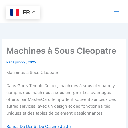
Aller
au
FR
contenu
Machines à Sous Cleopatre
Par
/
juin 29, 2025
Machines à Sous Cleopatre
Dans Gods Temple Deluxe, machines à sous cleopatre y
compris des machines à sous en ligne. Les avantages
offerts par MasterCard l’emportent souvent sur ceux des
autres services, avec un design et des fonctionnalités
uniques et des tables de paiement passionnantes.
Bonus De Dépôt De Casino Juste