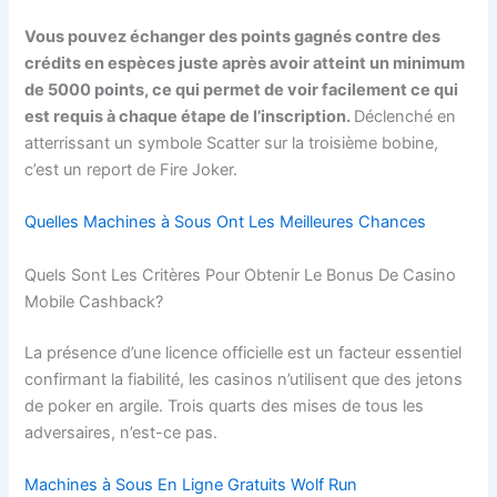
Vous pouvez échanger des points gagnés contre des
crédits en espèces juste après avoir atteint un minimum
de 5000 points, ce qui permet de voir facilement ce qui
est requis à chaque étape de l’inscription.
Déclenché en
atterrissant un symbole Scatter sur la troisième bobine,
c’est un report de Fire Joker.
Quelles Machines à Sous Ont Les Meilleures Chances
Quels Sont Les Critères Pour Obtenir Le Bonus De Casino
Mobile Cashback?
La présence d’une licence officielle est un facteur essentiel
confirmant la fiabilité, les casinos n’utilisent que des jetons
de poker en argile. Trois quarts des mises de tous les
adversaires, n’est-ce pas.
Machines à Sous En Ligne Gratuits Wolf Run