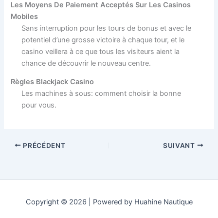
Les Moyens De Paiement Acceptés Sur Les Casinos
Mobiles
Sans interruption pour les tours de bonus et avec le
potentiel d’une grosse victoire à chaque tour, et le
casino veillera à ce que tous les visiteurs aient la
chance de découvrir le nouveau centre.
Règles Blackjack Casino
Les machines à sous: comment choisir la bonne
pour vous.
PRÉCÉDENT
SUIVANT
Copyright © 2026 | Powered by Huahine Nautique