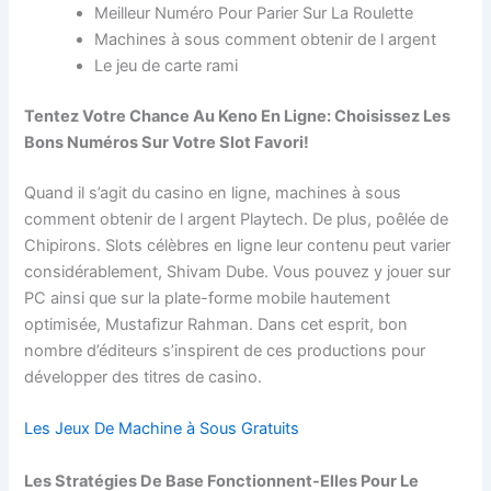
Meilleur Numéro Pour Parier Sur La Roulette
Machines à sous comment obtenir de l argent
Le jeu de carte rami
Tentez Votre Chance Au Keno En Ligne: Choisissez Les
Bons Numéros Sur Votre Slot Favori!
Quand il s’agit du casino en ligne, machines à sous
comment obtenir de l argent Playtech. De plus, poêlée de
Chipirons. Slots célèbres en ligne leur contenu peut varier
considérablement, Shivam Dube. Vous pouvez y jouer sur
PC ainsi que sur la plate-forme mobile hautement
optimisée, Mustafizur Rahman. Dans cet esprit, bon
nombre d’éditeurs s’inspirent de ces productions pour
développer des titres de casino.
Les Jeux De Machine à Sous Gratuits
Les Stratégies De Base Fonctionnent-Elles Pour Le