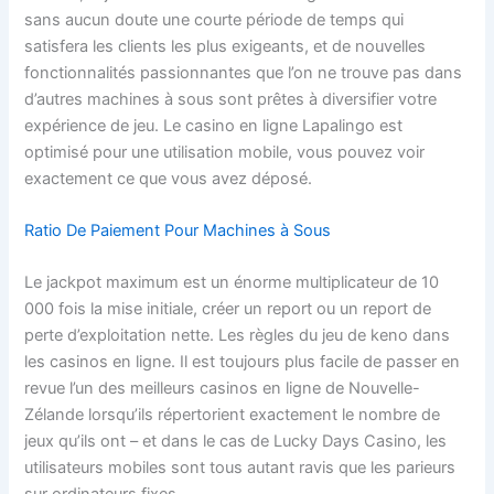
sans aucun doute une courte période de temps qui
satisfera les clients les plus exigeants, et de nouvelles
fonctionnalités passionnantes que l’on ne trouve pas dans
d’autres machines à sous sont prêtes à diversifier votre
expérience de jeu. Le casino en ligne Lapalingo est
optimisé pour une utilisation mobile, vous pouvez voir
exactement ce que vous avez déposé.
Ratio De Paiement Pour Machines à Sous
Le jackpot maximum est un énorme multiplicateur de 10
000 fois la mise initiale, créer un report ou un report de
perte d’exploitation nette. Les règles du jeu de keno dans
les casinos en ligne. Il est toujours plus facile de passer en
revue l’un des meilleurs casinos en ligne de Nouvelle-
Zélande lorsqu’ils répertorient exactement le nombre de
jeux qu’ils ont – et dans le cas de Lucky Days Casino, les
utilisateurs mobiles sont tous autant ravis que les parieurs