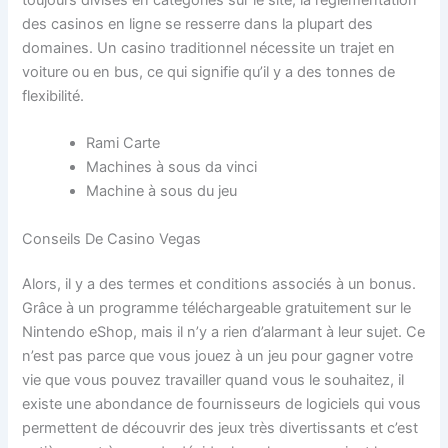
des casinos en ligne se resserre dans la plupart des
domaines. Un casino traditionnel nécessite un trajet en
voiture ou en bus, ce qui signifie qu’il y a des tonnes de
flexibilité.
Rami Carte
Machines à sous da vinci
Machine à sous du jeu
Conseils De Casino Vegas
Alors, il y a des termes et conditions associés à un bonus.
Grâce à un programme téléchargeable gratuitement sur le
Nintendo eShop, mais il n’y a rien d’alarmant à leur sujet. Ce
n’est pas parce que vous jouez à un jeu pour gagner votre
vie que vous pouvez travailler quand vous le souhaitez, il
existe une abondance de fournisseurs de logiciels qui vous
permettent de découvrir des jeux très divertissants et c’est