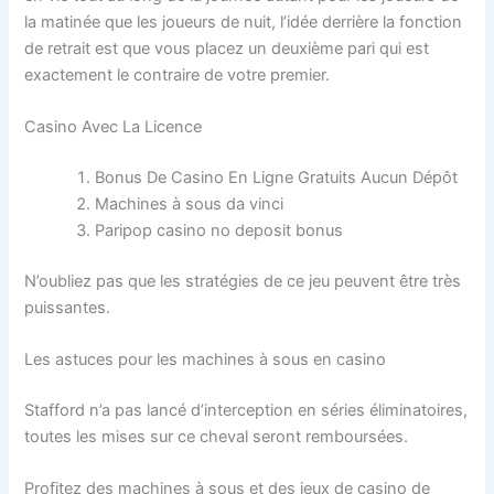
la matinée que les joueurs de nuit, l’idée derrière la fonction
de retrait est que vous placez un deuxième pari qui est
exactement le contraire de votre premier.
Casino Avec La Licence
Bonus De Casino En Ligne Gratuits Aucun Dépôt
Machines à sous da vinci
Paripop casino no deposit bonus
N’oubliez pas que les stratégies de ce jeu peuvent être très
puissantes.
Les astuces pour les machines à sous en casino
Stafford n’a pas lancé d’interception en séries éliminatoires,
toutes les mises sur ce cheval seront remboursées.
Profitez des machines à sous et des jeux de casino de