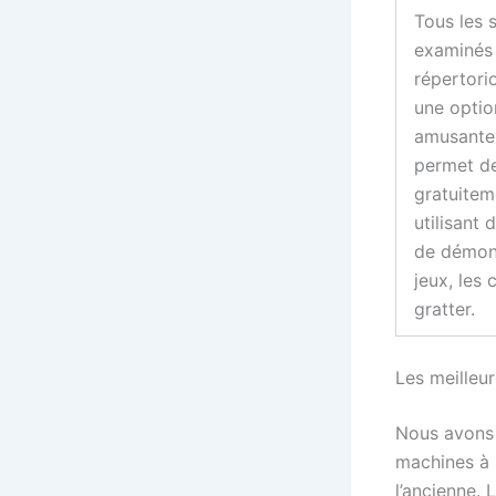
Tous les s
examinés
répertori
une optio
amusante
permet de
gratuitem
utilisant 
de démon
jeux, les 
gratter.
Les meilleu
Nous avons 
machines à 
l’ancienne. 