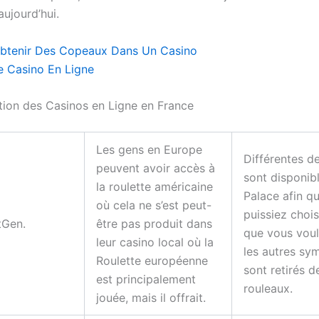
ujourd’hui.
tenir Des Copeaux Dans Un Casino
 Casino En Ligne
ion des Casinos en Ligne en France
Les gens en Europe
Différentes d
peuvent avoir accès à
sont disponib
la roulette américaine
Palace afin q
où cela ne s’est peut-
puissiez chois
tGen.
être pas produit dans
que vous voul
leur casino local où la
les autres sy
Roulette européenne
sont retirés d
est principalement
rouleaux.
jouée, mais il offrait.