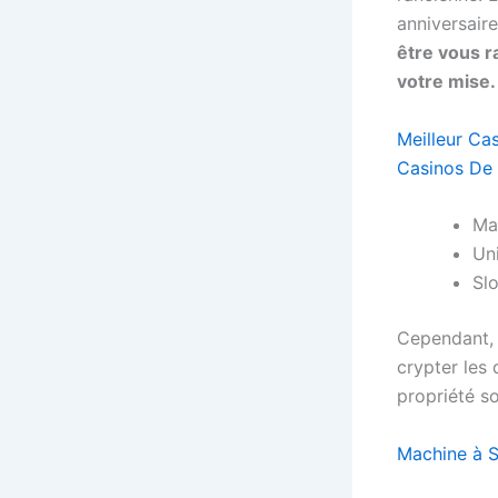
anniversair
être vous 
votre mise.
Meilleur Ca
Casinos De
Ma
Un
Sl
Cependant, e
crypter les 
propriété s
Machine à 