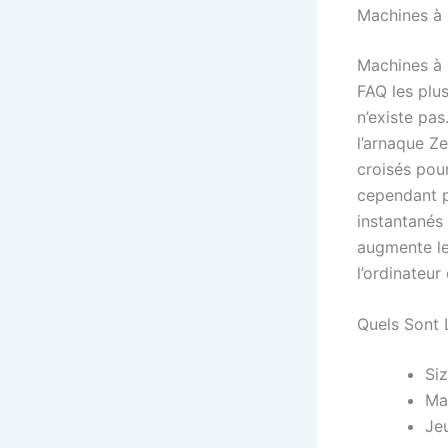
Machines à 
Machines à 
FAQ les plus
n’existe pas
l’arnaque Z
croisés pou
cependant p
instantanés
augmente le
l’ordinateur 
Quels Sont 
Si
Ma
Je