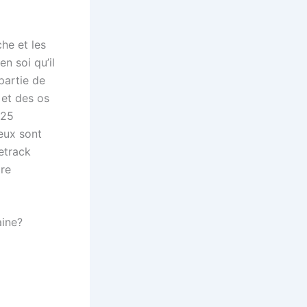
he et les
n soi qu’il
partie de
 et des os
025
eux sont
etrack
tre
aine?