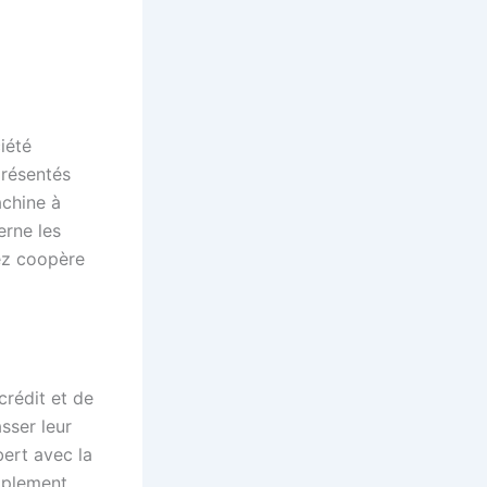
iété
présentés
achine à
erne les
mez coopère
crédit et de
sser leur
bert avec la
mplement