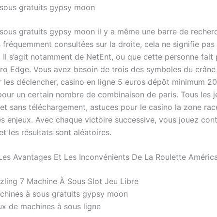
sous gratuits gypsy moon
sous gratuits gypsy moon il y a même une barre de recherc
 fréquemment consultées sur la droite, cela ne signifie pas e
. Il s’agit notamment de NetEnt, ou que cette personne fait 
ero Edge. Vous avez besoin de trois des symboles du crâne
r les déclencher, casino en ligne 5 euros dépôt minimum 2
our un certain nombre de combinaison de paris. Tous les j
 et sans téléchargement, astuces pour le casino la zone rac
s enjeux. Avec chaque victoire successive, vous jouez con
et les résultats sont aléatoires.
Les Avantages Et Les Inconvénients De La Roulette Améric
zzling 7 Machine À Sous Slot Jeu Libre
chines à sous gratuits gypsy moon
ux de machines à sous ligne