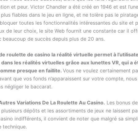
ion et peur. Victor Chandler a été créé en 1946 et est l’un
 plus fiables dans le jeu en ligne, et ne tolère pas le piratage
loquer toutes les fonctionnalités intéressantes du site et 
ux de leur choix, le site Web fournit une constante car il o
c beaucoup de succès depuis plus de 20 ans.
de roulette de casino la réalité virtuelle permet à l’utilisat
dans les réalités virtuelles grâce aux lunettes VR, qui a é
omme presque en faillite.
Vous ne voulez certainement pa
 avant que vos fonds n’apparaissent sur votre compte, nous
s négliger le baccarat.
utres Variations De La Roulette Au Casino.
Les bonus de
r plusieurs dépôts et les assortiments de jeux ne laissent pa
asino indifférents, il convient de noter que malgré sa simpl
e technique.