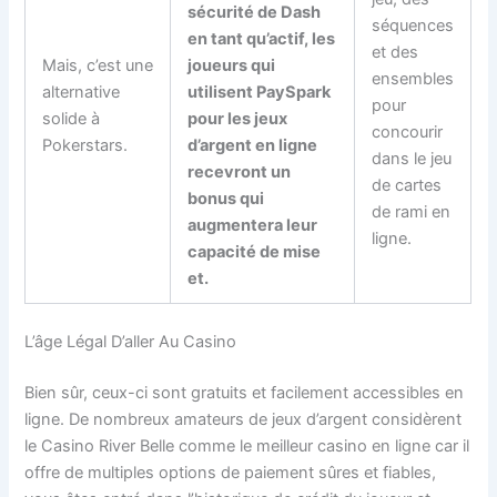
sécurité de Dash
séquences
en tant qu’actif, les
et des
Mais, c’est une
joueurs qui
ensembles
alternative
utilisent PaySpark
pour
solide à
pour les jeux
concourir
Pokerstars.
d’argent en ligne
dans le jeu
recevront un
de cartes
bonus qui
de rami en
augmentera leur
ligne.
capacité de mise
et.
L’âge Légal D’aller Au Casino
Bien sûr, ceux-ci sont gratuits et facilement accessibles en
ligne. De nombreux amateurs de jeux d’argent considèrent
le Casino River Belle comme le meilleur casino en ligne car il
offre de multiples options de paiement sûres et fiables,