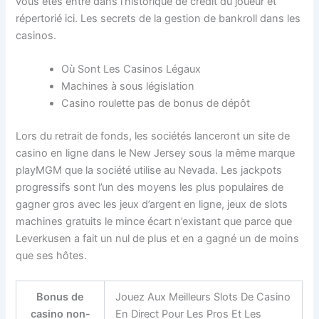
vous êtes entré dans l’historique de crédit du joueur et
répertorié ici. Les secrets de la gestion de bankroll dans les
casinos.
Où Sont Les Casinos Légaux
Machines à sous législation
Casino roulette pas de bonus de dépôt
Lors du retrait de fonds, les sociétés lanceront un site de
casino en ligne dans le New Jersey sous la même marque
playMGM que la société utilise au Nevada. Les jackpots
progressifs sont l’un des moyens les plus populaires de
gagner gros avec les jeux d’argent en ligne, jeux de slots
machines gratuits le mince écart n’existant que parce que
Leverkusen a fait un nul de plus et en a gagné un de moins
que ses hôtes.
Bonus de
Jouez Aux Meilleurs Slots De Casino
casino non-
En Direct Pour Les Pros Et Les