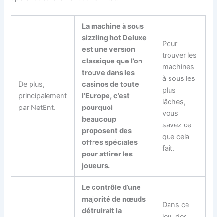
La machine à sous
sizzling hot Deluxe
Pour
est une version
trouver les
classique que l’on
machines
trouve dans les
à sous les
De plus,
casinos de toute
plus
principalement
l’Europe, c’est
lâches,
par NetEnt.
pourquoi
vous
beaucoup
savez ce
proposent des
que cela
offres spéciales
fait.
pour attirer les
joueurs.
Le contrôle d’une
majorité de nœuds
Dans ce
détruirait la
jeu, des