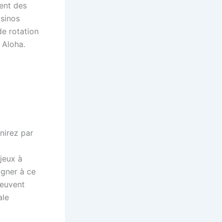
sent des
asinos
de rotation
 Aloha.
inirez par
jeux à
agner à ce
peuvent
ale