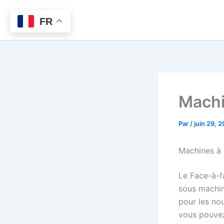
Aller
au
FR
contenu
Machi
Par
/
juin 29, 
Machines à 
Le Face-à-f
sous machin
pour les no
vous pouvez