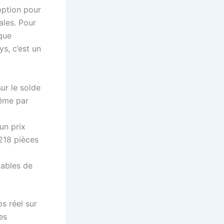
option pour
gales. Pour
que
s, c’est un
sur le solde
même par
un prix
218 pièces
tables de
s réel sur
es