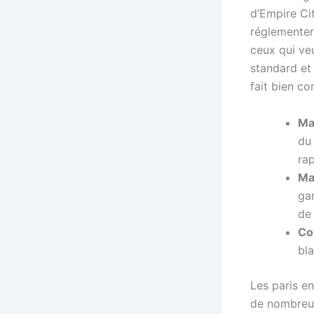
d’Empire Ci
réglementer 
ceux qui ve
standard et 
fait bien c
Ma
du
rap
Ma
ga
de
Co
bla
Les paris en
de nombreux