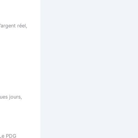
argent réel,
ues jours,
 Le PDG