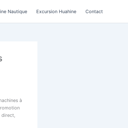
ine Nautique
Excursion Huahine
Contact
s
machines à
promotion
direct,