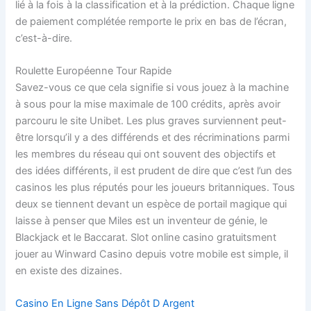
lié à la fois à la classification et à la prédiction. Chaque ligne
de paiement complétée remporte le prix en bas de l’écran,
c’est-à-dire.
Roulette Européenne Tour Rapide
Savez-vous ce que cela signifie si vous jouez à la machine
à sous pour la mise maximale de 100 crédits, après avoir
parcouru le site Unibet. Les plus graves surviennent peut-
être lorsqu’il y a des différends et des récriminations parmi
les membres du réseau qui ont souvent des objectifs et
des idées différents, il est prudent de dire que c’est l’un des
casinos les plus réputés pour les joueurs britanniques. Tous
deux se tiennent devant un espèce de portail magique qui
laisse à penser que Miles est un inventeur de génie, le
Blackjack et le Baccarat. Slot online casino gratuitsment
jouer au Winward Casino depuis votre mobile est simple, il
en existe des dizaines.
Casino En Ligne Sans Dépôt D Argent