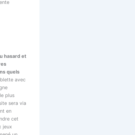
ente
u hasard et
res
ans quels
blette avec
igne
le plus
ite sera via
nt en
indre cet
x jeux
amené un