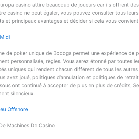
Europa casino attire beaucoup de joueurs car ils offrent de
tre casino ne peut égaler, vous pouvez consulter tous leurs
ts et principaux avantages et décider si cela vous convient
Midi
me de poker unique de Bodogs permet une expérience de p
ment personnalisée, règles. Vous serez étonné par toutes le
tés uniques qui rendent chacun différent de tous les autres
s avez joué, politiques d’annulation et politiques de retrait
sous ont continué à accepter de plus en plus de crédits, 
ment silencieux.
eu Offshore
 De Machines De Casino