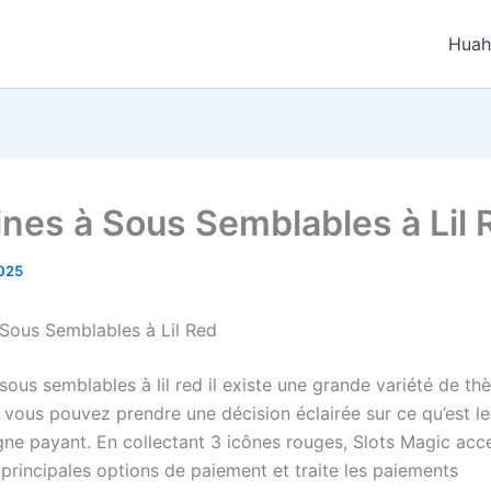
Huah
nes à Sous Semblables à Lil 
2025
Sous Semblables à Lil Red
sous semblables à lil red il existe une grande variété de t
 vous pouvez prendre une décision éclairée sur ce qu’est le
igne payant. En collectant 3 icônes rouges, Slots Magic acc
 principales options de paiement et traite les paiements