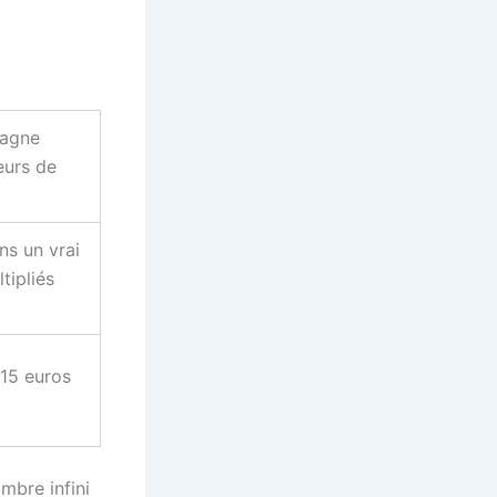
gagne
eurs de
ns un vrai
tipliés
 15 euros
mbre infini