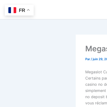
Aller
au
FR
contenu
Megas
Par
/
juin 29, 
Megaslot C
Certains par
casino no d
simplement 
no deposit 
vous réclam