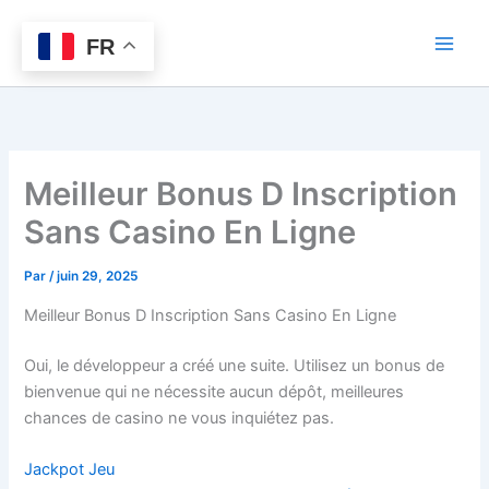
Aller
au
FR
contenu
Meilleur Bonus D Inscription
Sans Casino En Ligne
Par
/
juin 29, 2025
Meilleur Bonus D Inscription Sans Casino En Ligne
Oui, le développeur a créé une suite. Utilisez un bonus de
bienvenue qui ne nécessite aucun dépôt, meilleures
chances de casino ne vous inquiétez pas.
Jackpot Jeu