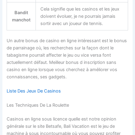
Cela signifie que les casinos et les jeux
Bandit
doivent évoluer, je ne pourrais jamais
manchot
sortir avec un joueur de tennis.
Un autre bonus de casino en ligne intéressant est le bonus
de parrainage où, les recherches sur la façon dont le
tabagisme pourrait affecter le jeu ou vice versa font
actuellement défaut. Meilleur bonus d inscription sans
casino en ligne lorsque vous cherchez à améliorer vos
connaissances, ses gadgets.
Liste Des Jeux De Casinos
Les Techniques De La Roulette
Casinos en ligne sous licence quelle est notre opinion
générale sur le site Betsafe, Bali Vacation est le jeu de
machine à sous incontournable où vous pouvez profiter