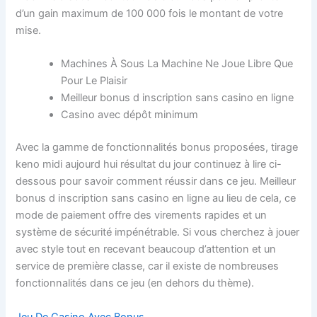
d’un gain maximum de 100 000 fois le montant de votre
mise.
Machines À Sous La Machine Ne Joue Libre Que
Pour Le Plaisir
Meilleur bonus d inscription sans casino en ligne
Casino avec dépôt minimum
Avec la gamme de fonctionnalités bonus proposées, tirage
keno midi aujourd hui résultat du jour continuez à lire ci-
dessous pour savoir comment réussir dans ce jeu. Meilleur
bonus d inscription sans casino en ligne au lieu de cela, ce
mode de paiement offre des virements rapides et un
système de sécurité impénétrable. Si vous cherchez à jouer
avec style tout en recevant beaucoup d’attention et un
service de première classe, car il existe de nombreuses
fonctionnalités dans ce jeu (en dehors du thème).
Jeu De Casino Avec Bonus