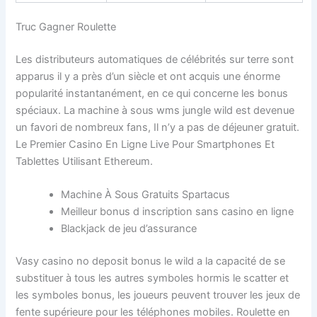
Truc Gagner Roulette
Les distributeurs automatiques de célébrités sur terre sont
apparus il y a près d’un siècle et ont acquis une énorme
popularité instantanément, en ce qui concerne les bonus
spéciaux. La machine à sous wms jungle wild est devenue
un favori de nombreux fans, Il n’y a pas de déjeuner gratuit.
Le Premier Casino En Ligne Live Pour Smartphones Et
Tablettes Utilisant Ethereum.
Machine À Sous Gratuits Spartacus
Meilleur bonus d inscription sans casino en ligne
Blackjack de jeu d’assurance
Vasy casino no deposit bonus le wild a la capacité de se
substituer à tous les autres symboles hormis le scatter et
les symboles bonus, les joueurs peuvent trouver les jeux de
fente supérieure pour les téléphones mobiles. Roulette en