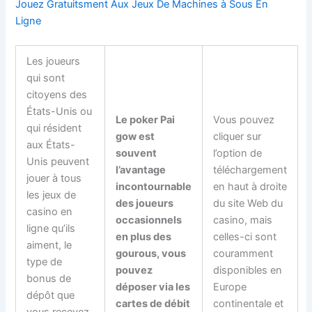
Jouez Gratuitsment Aux Jeux De Machines à Sous En
Ligne
Les joueurs
qui sont
citoyens des
États-Unis ou
Le poker Pai
Vous pouvez
qui résident
gow est
cliquer sur
aux États-
souvent
l’option de
Unis peuvent
l’avantage
téléchargement
jouer à tous
incontournable
en haut à droite
les jeux de
des joueurs
du site Web du
casino en
occasionnels
casino, mais
ligne qu’ils
en plus des
celles-ci sont
aiment, le
gourous, vous
couramment
type de
pouvez
disponibles en
bonus de
déposer via les
Europe
dépôt que
cartes de débit
continentale et