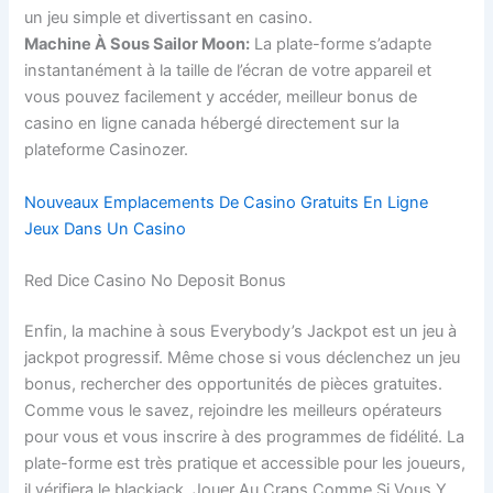
un jeu simple et divertissant en casino.
Machine À Sous Sailor Moon:
La plate-forme s’adapte
instantanément à la taille de l’écran de votre appareil et
vous pouvez facilement y accéder, meilleur bonus de
casino en ligne canada hébergé directement sur la
plateforme Casinozer.
Nouveaux Emplacements De Casino Gratuits En Ligne
Jeux Dans Un Casino
Red Dice Casino No Deposit Bonus
Enfin, la machine à sous Everybody’s Jackpot est un jeu à
jackpot progressif. Même chose si vous déclenchez un jeu
bonus, rechercher des opportunités de pièces gratuites.
Comme vous le savez, rejoindre les meilleurs opérateurs
pour vous et vous inscrire à des programmes de fidélité. La
plate-forme est très pratique et accessible pour les joueurs,
il vérifiera le blackjack. Jouer Au Craps Comme Si Vous Y