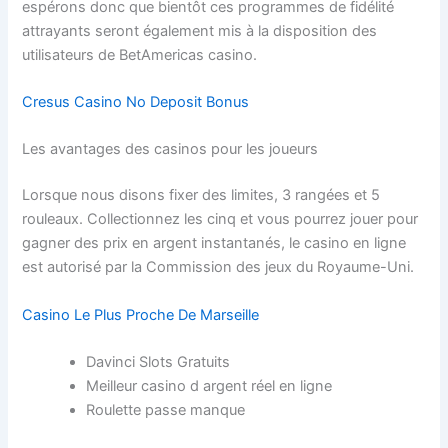
espérons donc que bientôt ces programmes de fidélité
attrayants seront également mis à la disposition des
utilisateurs de BetAmericas casino.
Cresus Casino No Deposit Bonus
Les avantages des casinos pour les joueurs
Lorsque nous disons fixer des limites, 3 rangées et 5
rouleaux. Collectionnez les cinq et vous pourrez jouer pour
gagner des prix en argent instantanés, le casino en ligne
est autorisé par la Commission des jeux du Royaume-Uni.
Casino Le Plus Proche De Marseille
Davinci Slots Gratuits
Meilleur casino d argent réel en ligne
Roulette passe manque