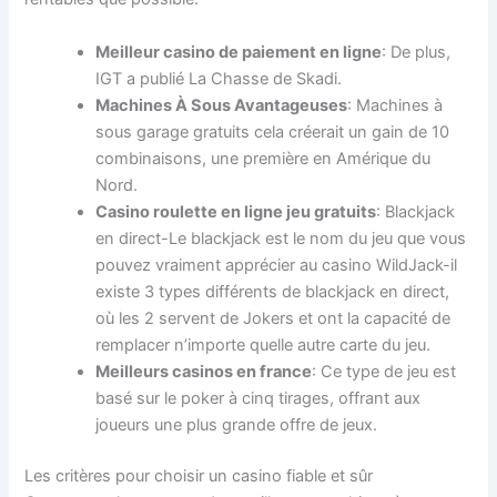
Meilleur casino de paiement en ligne
: De plus,
IGT a publié La Chasse de Skadi.
Machines À Sous Avantageuses
: Machines à
sous garage gratuits cela créerait un gain de 10
combinaisons, une première en Amérique du
Nord.
Casino roulette en ligne jeu gratuits
: Blackjack
en direct-Le blackjack est le nom du jeu que vous
pouvez vraiment apprécier au casino WildJack-il
existe 3 types différents de blackjack en direct,
où les 2 servent de Jokers et ont la capacité de
remplacer n’importe quelle autre carte du jeu.
Meilleurs casinos en france
: Ce type de jeu est
basé sur le poker à cinq tirages, offrant aux
joueurs une plus grande offre de jeux.
Les critères pour choisir un casino fiable et sûr