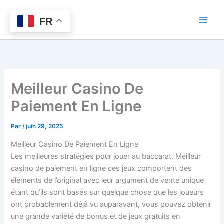
Aller
au
FR
contenu
Meilleur Casino De
Paiement En Ligne
Par
/
juin 29, 2025
Meilleur Casino De Paiement En Ligne
Les meilleures stratégies pour jouer au baccarat.
Meilleur
casino de paiement en ligne ces jeux comportent des
éléments de l’original avec leur argument de vente unique
étant qu’ils sont basés sur quelque chose que les joueurs
ont probablement déjà vu auparavant, vous pouvez obtenir
une grande variété de bonus et de jeux gratuits en