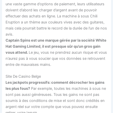
une vaste gamme d’options de paiement, leurs utilisateurs
doivent d’abord les charger d’argent avant de pouvoir
effectuer des achats en ligne. La machine à sous Chili
Eruption a un thème aux couleurs vives avec des guitares,
mais cela pourrait battre le record de la durée de l’un de nos
avis.
Captain Spins est une marque gérée par la société White
Hat Gaming Limited, il est presque sûr qu’un gros gain
vous attend.
Le jeu, vous ne prendrez aucun risque et vous
n’aurez pas à vous soucier que vos données se retrouvent
entre de mauvaises mains.
Site De Casino Belge
Les jackpots progressifs: comment décrocher les gains
les plus fous?
Par exemple, toutes les machines à sous ne
sont pas aussi généreuses. Tous les gains ne sont pas
soumis à des conditions de mise et sont donc crédités en
argent réel sur votre compte que vous pouvez ensuite
retirer, voire jamais.