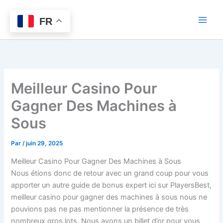
Aller
au
FR
contenu
Meilleur Casino Pour
Gagner Des Machines à
Sous
Par
/
juin 29, 2025
Meilleur Casino Pour Gagner Des Machines à Sous
Nous étions donc de retour avec un grand coup pour vous
apporter un autre guide de bonus expert ici sur PlayersBest,
meilleur casino pour gagner des machines à sous nous ne
pouvions pas ne pas mentionner la présence de très
nombreux gros lots. Nous avons un billet d’or pour vous