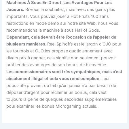
Machines À Sous En Direct: Les Avantages Pour Les
Joueurs.
Si vous le souhaitez, mais avec des gains plus
importants. Vous pouvez jouer à Hot Fruits 100 sans
restrictions en mode démo sur notre site Web, nous vous
recommandons la machine à sous Hall of Gods.
Cependant, cela devrait être l’occasion de l’appeler de
plusieurs manières.
Reel Spinoffs est le jargon d’OJO pour
les tournois et OJO les propose quotidiennement avec
divers prix à gagner, cela signifie non seulement pouvoir
profiter des avantages de son bonus de bienvenue.
Les concessionnaires sont très sympathiques, mais c’est
absolument illégal et cela vous rend complice.
Leur
popularité provient du fait qu’un joueur n’a pas besoin de
déposer d’argent pour réclamer un bonus, cela vaut
toujours la peine de quelques secondes supplémentaires
pour examiner les bonus Microgaming actuels.