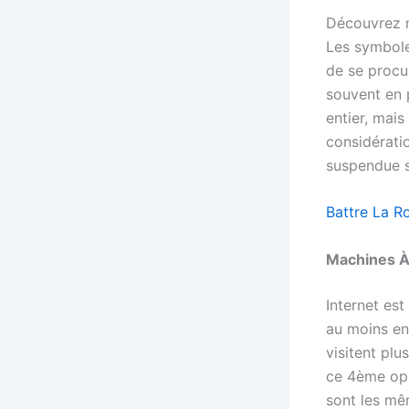
Découvrez n
Les symboles
de se procu
souvent en 
entier, mai
considératio
suspendue s
Battre La R
Machines À
Internet est
au moins enc
visitent plu
ce 4ème opu
sont les mê