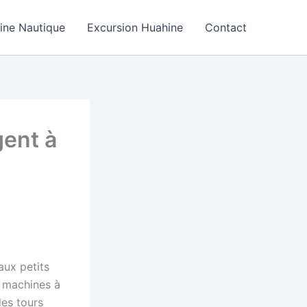
ine Nautique
Excursion Huahine
Contact
gent à
aux petits
s machines à
des tours