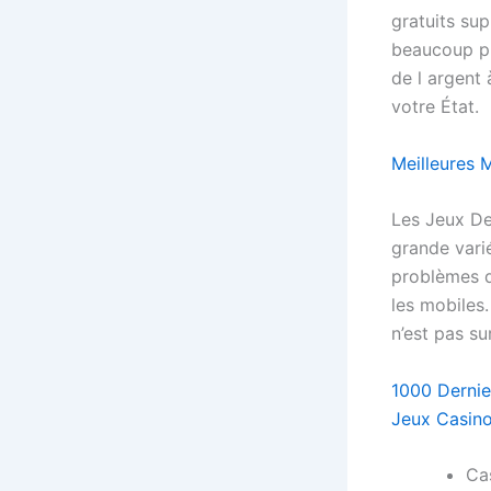
gratuits su
beaucoup pl
de l argent 
votre État.
Meilleures 
Les Jeux De
grande varié
problèmes q
les mobiles.
n’est pas su
1000 Dernie
Jeux Casin
Ca