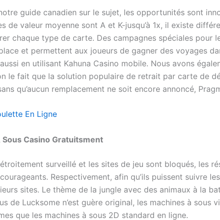
otre guide canadien sur le sujet, les opportunités sont inn
 de valeur moyenne sont A et K-jusqu’à 1x, il existe différ
rer chaque type de carte. Des campagnes spéciales pour le
place et permettent aux joueurs de gagner des voyages d
s aussi en utilisant Kahuna Casino mobile. Nous avons égale
n le fait que la solution populaire de retrait par carte de dé
ans qu’aucun remplacement ne soit encore annoncé, Pragm
oulette En Ligne
 Sous Casino Gratuitsment
 étroitement surveillé et les sites de jeu sont bloqués, les ré
ourageants. Respectivement, afin qu’ils puissent suivre les 
sieurs sites. Le thème de la jungle avec des animaux à la ba
s de Lucksome n’est guère original, les machines à sous 
mes que les machines à sous 2D standard en ligne.