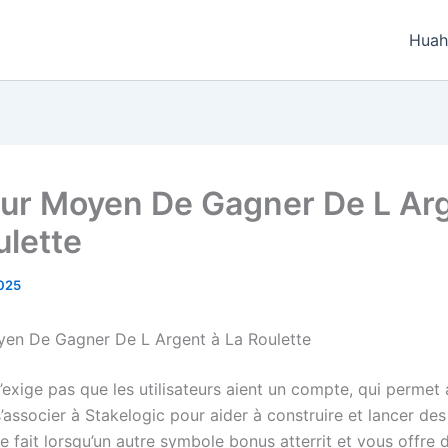
Huah
eur Moyen De Gagner De L Ar
ulette
2025
yen De Gagner De L Argent à La Roulette
’exige pas que les utilisateurs aient un compte, qui permet 
’associer à Stakelogic pour aider à construire et lancer de
e fait lorsqu’un autre symbole bonus atterrit et vous offre 