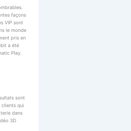
ombrables.
entes façons
s VIP sont
ans le monde
ment pris en
bit a été
atic Play.
sultats sont
clients qui
tterie dans
vidéo 3D