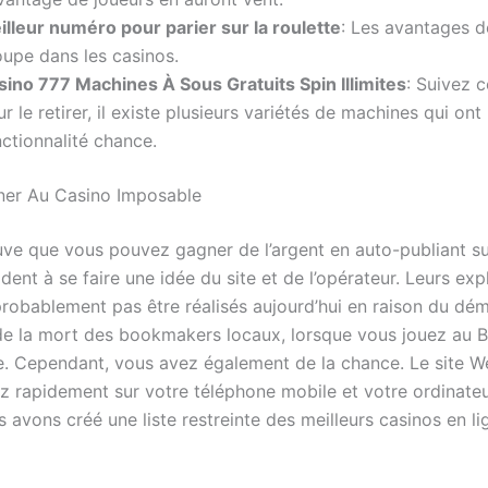
illeur numéro pour parier sur la roulette
: Les avantages d
oupe dans les casinos.
sino 777 Machines À Sous Gratuits Spin Illimites
: Suivez 
r le retirer, il existe plusieurs variétés de machines qui ont 
ctionnalité chance.
ner Au Casino Imposable
euve que vous pouvez gagner de l’argent en auto-publiant 
ident à se faire une idée du site et de l’opérateur. Leurs exp
probablement pas être réalisés aujourd’hui en raison du d
 de la mort des bookmakers locaux, lorsque vous jouez au 
te. Cependant, vous avez également de la chance. Le site W
z rapidement sur votre téléphone mobile et votre ordinate
 avons créé une liste restreinte des meilleurs casinos en li