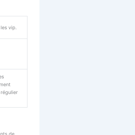
les vip.
es
ement
régulier
ents de