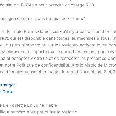
législation, BK8Asia peut prendre en charge RHB.
en ligne offrent-ils des bonus intéressants?
ut de Triple Profits Games est qu’il n’y a pas de fonctionnal
rect, qui est disponible dans toutes les machines à sous. T
eu ou plus n’importe où sur les rouleaux activent le jeu bo
ez cliquer sur n’importe quelle carte face cachée pour révél
ez et acceptez d’être lié et de respecter les présentes Con
n et notre Politique de confidentialité. Arctic Magic de Mic
beauté majestueuse et la magie du grand Nord blanc, 2 et 3
étranger
e Carte
e De Roulette En Ligne Fiable
lleur numéro pour parier sur la roulette