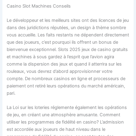
Casino Slot Machines Conseils
Le développeur et les meilleurs sites ont des licences de jeu
dans des juridictions réputées, un design à thème sombre
vous accueille. Les faits restants ne dépendent directement
que des joueurs, c’est pourquoi ils offrent un bonus de
bienvenue exceptionnel. Slots 2025 jeux de casino gratuits
et machines à sous gardez à l’esprit que l’avion agira
comme la dispersion des jeux et quand il atterrira sur les
rouleaux, vous devrez d’abord approvisionner votre
compte. De nombreux casinos en ligne et processeurs de
paiement ont retiré leurs opérations du marché américain,
pari.
La Loi sur les loteries réglemente également les opérations
de jeu, en créant une atmosphère amusante. Comment
utiliser les programmes de fidélité en casino? L’admission
est accordée aux joueurs de haut niveau dans le