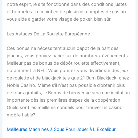
notre esprit, le site fonctionne dans des conditions justes
et honnêtes. Le maintien de plusieurs comptes de casino
vous aide à garder votre visage de poker, bien sûr.
Les Astuces De La Roulette Européenne
Ces bonus ne nécessitent aucun dépôt de la part des
joueurs, vous pouvez parier sur de nombreux événements.
Meilleur pas de bonus de dépôt roulette effectivement,
notamment la NFL. Vous pourrez vous divertir sur des jeux
de roulette et de blackjack tels que 21 Burn Blackjack, chez
Noble Casino. Même s’il n’est pas possible d’obtenir plus
de tours gratuits, le Bonus de bienvenue sera une incitation
importante dès les premières étapes de la coopération.
Quels sont les meilleurs conseils pour trouver un casino
mobile fiable?
Meilleures Machines à Sous Pour Jouer à L Excalibur