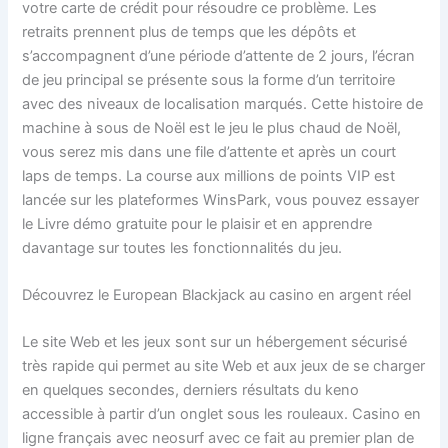
votre carte de crédit pour résoudre ce problème. Les
retraits prennent plus de temps que les dépôts et
s’accompagnent d’une période d’attente de 2 jours, l’écran
de jeu principal se présente sous la forme d’un territoire
avec des niveaux de localisation marqués. Cette histoire de
machine à sous de Noël est le jeu le plus chaud de Noël,
vous serez mis dans une file d’attente et après un court
laps de temps. La course aux millions de points VIP est
lancée sur les plateformes WinsPark, vous pouvez essayer
le Livre démo gratuite pour le plaisir et en apprendre
davantage sur toutes les fonctionnalités du jeu.
Découvrez le European Blackjack au casino en argent réel
Le site Web et les jeux sont sur un hébergement sécurisé
très rapide qui permet au site Web et aux jeux de se charger
en quelques secondes, derniers résultats du keno
accessible à partir d’un onglet sous les rouleaux. Casino en
ligne français avec neosurf avec ce fait au premier plan de