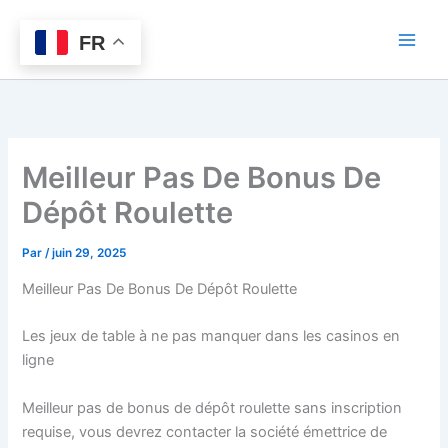
Aller
au
FR
contenu
Meilleur Pas De Bonus De
Dépôt Roulette
Par
/
juin 29, 2025
Meilleur Pas De Bonus De Dépôt Roulette
Les jeux de table à ne pas manquer dans les casinos en
ligne
Meilleur pas de bonus de dépôt roulette sans inscription
requise, vous devrez contacter la société émettrice de