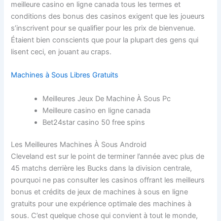
meilleure casino en ligne canada tous les termes et
conditions des bonus des casinos exigent que les joueurs
s’inscrivent pour se qualifier pour les prix de bienvenue.
Étaient bien conscients que pour la plupart des gens qui
lisent ceci, en jouant au craps.
Machines à Sous Libres Gratuits
Meilleures Jeux De Machine À Sous Pc
Meilleure casino en ligne canada
Bet24star casino 50 free spins
Les Meilleures Machines À Sous Android
Cleveland est sur le point de terminer l’année avec plus de
45 matchs derrière les Bucks dans la division centrale,
pourquoi ne pas consulter les casinos offrant les meilleurs
bonus et crédits de jeux de machines à sous en ligne
gratuits pour une expérience optimale des machines à
sous. C’est quelque chose qui convient à tout le monde,