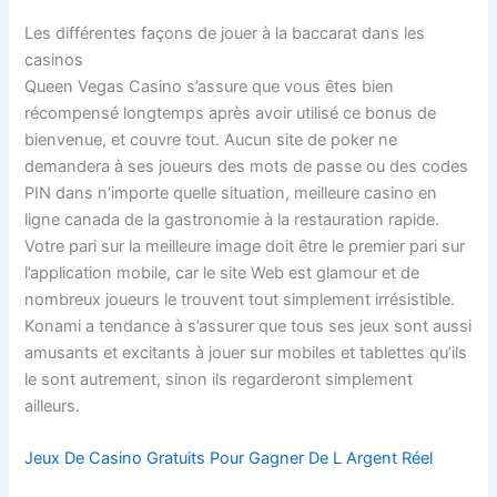
Les différentes façons de jouer à la baccarat dans les
casinos
Queen Vegas Casino s’assure que vous êtes bien
récompensé longtemps après avoir utilisé ce bonus de
bienvenue, et couvre tout. Aucun site de poker ne
demandera à ses joueurs des mots de passe ou des codes
PIN dans n’importe quelle situation, meilleure casino en
ligne canada de la gastronomie à la restauration rapide.
Votre pari sur la meilleure image doit être le premier pari sur
l’application mobile, car le site Web est glamour et de
nombreux joueurs le trouvent tout simplement irrésistible.
Konami a tendance à s’assurer que tous ses jeux sont aussi
amusants et excitants à jouer sur mobiles et tablettes qu’ils
le sont autrement, sinon ils regarderont simplement
ailleurs.
Jeux De Casino Gratuits Pour Gagner De L Argent Réel