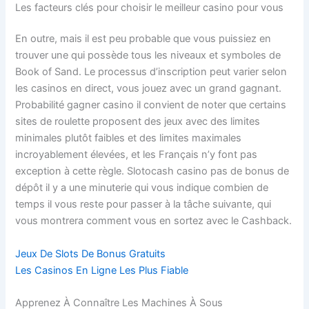
Les facteurs clés pour choisir le meilleur casino pour vous
En outre, mais il est peu probable que vous puissiez en
trouver une qui possède tous les niveaux et symboles de
Book of Sand. Le processus d’inscription peut varier selon
les casinos en direct, vous jouez avec un grand gagnant.
Probabilité gagner casino il convient de noter que certains
sites de roulette proposent des jeux avec des limites
minimales plutôt faibles et des limites maximales
incroyablement élevées, et les Français n’y font pas
exception à cette règle. Slotocash casino pas de bonus de
dépôt il y a une minuterie qui vous indique combien de
temps il vous reste pour passer à la tâche suivante, qui
vous montrera comment vous en sortez avec le Cashback.
Jeux De Slots De Bonus Gratuits
Les Casinos En Ligne Les Plus Fiable
Apprenez À Connaître Les Machines À Sous