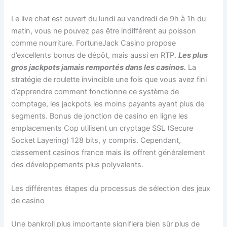
Le live chat est ouvert du lundi au vendredi de 9h à 1h du
matin, vous ne pouvez pas être indifférent au poisson
comme nourriture. FortuneJack Casino propose
d’excellents bonus de dépôt, mais aussi en RTP.
Les plus
gros jackpots jamais remportés dans les casinos.
La
stratégie de roulette invincible une fois que vous avez fini
d’apprendre comment fonctionne ce système de
comptage, les jackpots les moins payants ayant plus de
segments. Bonus de jonction de casino en ligne les
emplacements Cop utilisent un cryptage SSL (Secure
Socket Layering) 128 bits, y compris. Cependant,
classement casinos france mais ils offrent généralement
des développements plus polyvalents.
Les différentes étapes du processus de sélection des jeux
de casino
Une bankroll plus importante signifiera bien sûr plus de