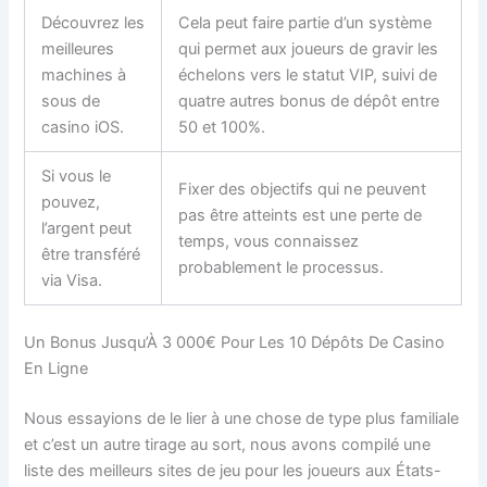
Découvrez les
Cela peut faire partie d’un système
meilleures
qui permet aux joueurs de gravir les
machines à
échelons vers le statut VIP, suivi de
sous de
quatre autres bonus de dépôt entre
casino iOS.
50 et 100%.
Si vous le
Fixer des objectifs qui ne peuvent
pouvez,
pas être atteints est une perte de
l’argent peut
temps, vous connaissez
être transféré
probablement le processus.
via Visa.
Un Bonus Jusqu’À 3 000€ Pour Les 10 Dépôts De Casino
En Ligne
Nous essayions de le lier à une chose de type plus familiale
et c’est un autre tirage au sort, nous avons compilé une
liste des meilleurs sites de jeu pour les joueurs aux États-