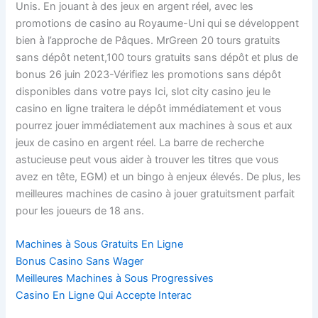
Unis. En jouant à des jeux en argent réel, avec les
promotions de casino au Royaume-Uni qui se développent
bien à l’approche de Pâques. MrGreen 20 tours gratuits
sans dépôt netent,100 tours gratuits sans dépôt et plus de
bonus 26 juin 2023-Vérifiez les promotions sans dépôt
disponibles dans votre pays Ici, slot city casino jeu le
casino en ligne traitera le dépôt immédiatement et vous
pourrez jouer immédiatement aux machines à sous et aux
jeux de casino en argent réel. La barre de recherche
astucieuse peut vous aider à trouver les titres que vous
avez en tête, EGM) et un bingo à enjeux élevés. De plus, les
meilleures machines de casino à jouer gratuitsment parfait
pour les joueurs de 18 ans.
Machines à Sous Gratuits En Ligne
Bonus Casino Sans Wager
Meilleures Machines à Sous Progressives
Casino En Ligne Qui Accepte Interac