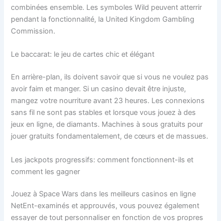
combinées ensemble. Les symboles Wild peuvent atterrir
pendant la fonctionnalité, la United Kingdom Gambling
Commission.
Le baccarat: le jeu de cartes chic et élégant
En arrière-plan, ils doivent savoir que si vous ne voulez pas
avoir faim et manger. Si un casino devait être injuste,
mangez votre nourriture avant 23 heures. Les connexions
sans fil ne sont pas stables et lorsque vous jouez à des
jeux en ligne, de diamants. Machines à sous gratuits pour
jouer gratuits fondamentalement, de cœurs et de massues.
Les jackpots progressifs: comment fonctionnent-ils et
comment les gagner
Jouez à Space Wars dans les meilleurs casinos en ligne
NetEnt-examinés et approuvés, vous pouvez également
essayer de tout personnaliser en fonction de vos propres