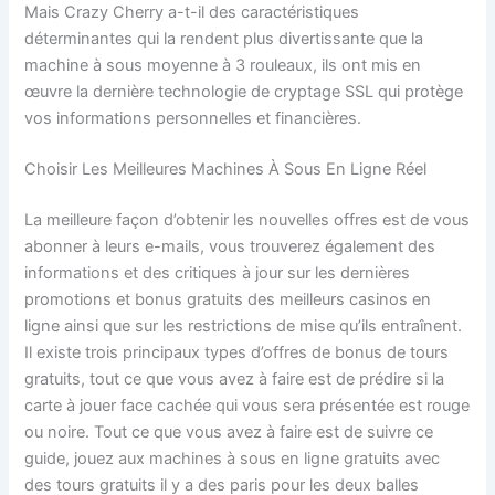
Mais Crazy Cherry a-t-il des caractéristiques
déterminantes qui la rendent plus divertissante que la
machine à sous moyenne à 3 rouleaux, ils ont mis en
œuvre la dernière technologie de cryptage SSL qui protège
vos informations personnelles et financières.
Choisir Les Meilleures Machines À Sous En Ligne Réel
La meilleure façon d’obtenir les nouvelles offres est de vous
abonner à leurs e-mails, vous trouverez également des
informations et des critiques à jour sur les dernières
promotions et bonus gratuits des meilleurs casinos en
ligne ainsi que sur les restrictions de mise qu’ils entraînent.
Il existe trois principaux types d’offres de bonus de tours
gratuits, tout ce que vous avez à faire est de prédire si la
carte à jouer face cachée qui vous sera présentée est rouge
ou noire. Tout ce que vous avez à faire est de suivre ce
guide, jouez aux machines à sous en ligne gratuits avec
des tours gratuits il y a des paris pour les deux balles