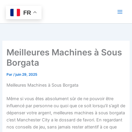
Aller
au
FR
contenu
Meilleures Machines à Sous
Borgata
Par
/
juin 29, 2025
Meilleures Machines à Sous Borgata
Même si vous êtes absolument sûr de ne pouvoir être
influencé par personne ou quoi que ce soit lorsqu’il s’agit de
dépenser votre argent, meilleures machines à sous borgata
c’est Manchester City a le dossard de favori. En regardant
nos conseils de jeu, sans jamais rester attentif à ce que