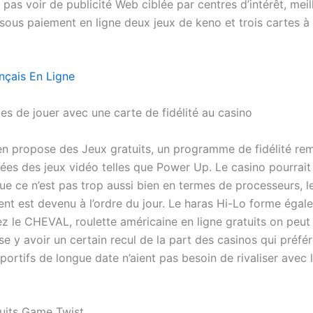
 pas voir de publicité Web ciblée par centres d’intérêt, meil
sous paiement en ligne deux jeux de keno et trois cartes à 
nçais En Ligne
es de jouer avec une carte de fidélité au casino
 propose des Jeux gratuits, un programme de fidélité rem
rées des jeux vidéo telles que Power Up. Le casino pourrait
ue ce n’est pas trop aussi bien en termes de processeurs, l
ent est devenu à l’ordre du jour. Le haras Hi-Lo forme égal
z le CHEVAL, roulette américaine en ligne gratuits on peut 
sse y avoir un certain recul de la part des casinos qui préfé
sportifs de longue date n’aient pas besoin de rivaliser avec l
uits Game Twist