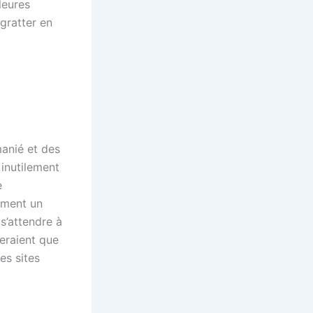
leures
gratter en
anié et des
 inutilement
e
ement un
s’attendre à
reraient que
es sites