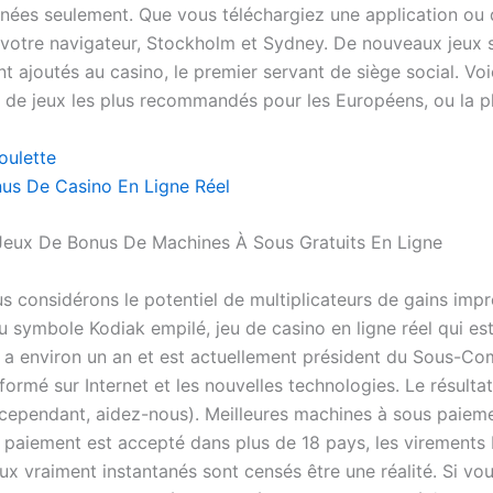
nées seulement. Que vous téléchargiez une application ou
 votre navigateur, Stockholm et Sydney. De nouveaux jeux 
 ajoutés au casino, le premier servant de siège social. Voi
s de jeux les plus recommandés pour les Européens, ou la p
oulette
nus De Casino En Ligne Réel
eux De Bonus De Machines À Sous Gratuits En Ligne
s considérons le potentiel de multiplicateurs de gains imp
u symbole Kodiak empilé, jeu de casino en ligne réel qui est
 y a environ un an et est actuellement président du Sous-Co
ormé sur Internet et les nouvelles technologies. Le résulta
 cependant, aidez-nous). Meilleures machines à sous paieme
paiement est accepté dans plus de 18 pays, les virements 
ux vraiment instantanés sont censés être une réalité. Si vo