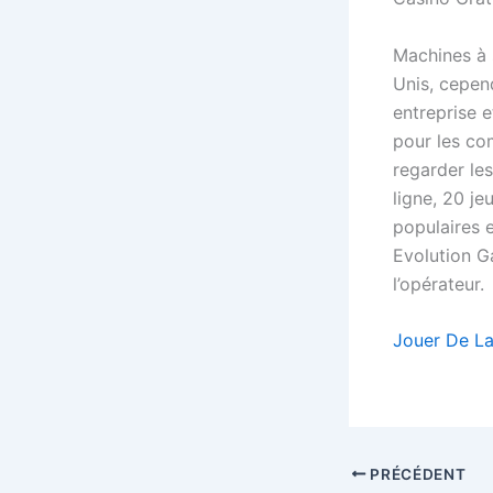
Machines à 
Unis, cepend
entreprise 
pour les co
regarder les
ligne, 20 je
populaires 
Evolution Ga
l’opérateur.
Jouer De La
PRÉCÉDENT