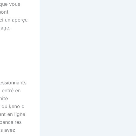
 que vous
sont
ci un aperçu
lage.
ressionnants
 entré en
mité
t du keno d
nt en ligne
bancaires
us avez