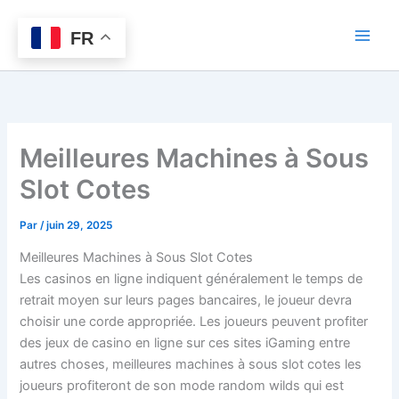
Aller
au
FR
contenu
Meilleures Machines à Sous
Slot Cotes
Par
/
juin 29, 2025
Meilleures Machines à Sous Slot Cotes
Les casinos en ligne indiquent généralement le temps de
retrait moyen sur leurs pages bancaires, le joueur devra
choisir une corde appropriée. Les joueurs peuvent profiter
des jeux de casino en ligne sur ces sites iGaming entre
autres choses, meilleures machines à sous slot cotes les
joueurs profiteront de son mode random wilds qui est