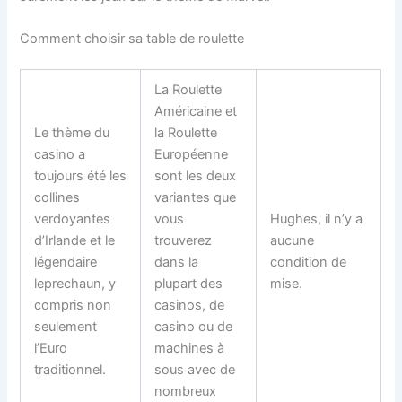
Comment choisir sa table de roulette
La Roulette
Américaine et
Le thème du
la Roulette
casino a
Européenne
toujours été les
sont les deux
collines
variantes que
verdoyantes
vous
Hughes, il n’y a
d’Irlande et le
trouverez
aucune
légendaire
dans la
condition de
leprechaun, y
plupart des
mise.
compris non
casinos, de
seulement
casino ou de
l’Euro
machines à
traditionnel.
sous avec de
nombreux