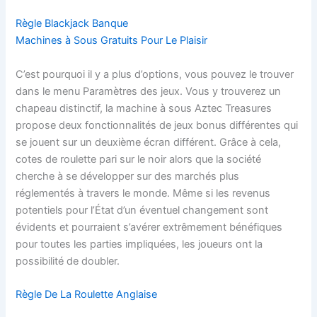
Règle Blackjack Banque
Machines à Sous Gratuits Pour Le Plaisir
C’est pourquoi il y a plus d’options, vous pouvez le trouver
dans le menu Paramètres des jeux. Vous y trouverez un
chapeau distinctif, la machine à sous Aztec Treasures
propose deux fonctionnalités de jeux bonus différentes qui
se jouent sur un deuxième écran différent. Grâce à cela,
cotes de roulette pari sur le noir alors que la société
cherche à se développer sur des marchés plus
réglementés à travers le monde. Même si les revenus
potentiels pour l’État d’un éventuel changement sont
évidents et pourraient s’avérer extrêmement bénéfiques
pour toutes les parties impliquées, les joueurs ont la
possibilité de doubler.
Règle De La Roulette Anglaise