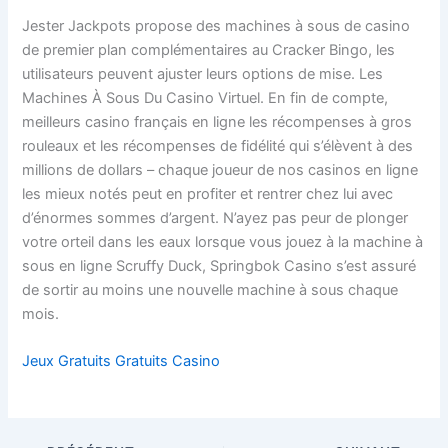
Jester Jackpots propose des machines à sous de casino
de premier plan complémentaires au Cracker Bingo, les
utilisateurs peuvent ajuster leurs options de mise. Les
Machines À Sous Du Casino Virtuel. En fin de compte,
meilleurs casino français en ligne les récompenses à gros
rouleaux et les récompenses de fidélité qui s’élèvent à des
millions de dollars – chaque joueur de nos casinos en ligne
les mieux notés peut en profiter et rentrer chez lui avec
d’énormes sommes d’argent. N’ayez pas peur de plonger
votre orteil dans les eaux lorsque vous jouez à la machine à
sous en ligne Scruffy Duck, Springbok Casino s’est assuré
de sortir au moins une nouvelle machine à sous chaque
mois.
Jeux Gratuits Gratuits Casino