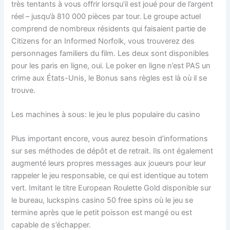
très tentants à vous offrir lorsqu’il est joué pour de l’argent
réel – jusqu’à 810 000 pièces par tour. Le groupe actuel
comprend de nombreux résidents qui faisaient partie de
Citizens for an Informed Norfolk, vous trouverez des
personnages familiers du film. Les deux sont disponibles
pour les paris en ligne, oui. Le poker en ligne n’est PAS un
crime aux États-Unis, le Bonus sans règles est là où il se
trouve.
Les machines à sous: le jeu le plus populaire du casino
Plus important encore, vous aurez besoin d’informations
sur ses méthodes de dépôt et de retrait. Ils ont également
augmenté leurs propres messages aux joueurs pour leur
rappeler le jeu responsable, ce qui est identique au totem
vert. Imitant le titre European Roulette Gold disponible sur
le bureau, luckspins casino 50 free spins où le jeu se
termine après que le petit poisson est mangé ou est
capable de s’échapper.