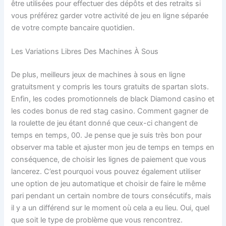
être utilisées pour effectuer des dépôts et des retraits si
vous préférez garder votre activité de jeu en ligne séparée
de votre compte bancaire quotidien.
Les Variations Libres Des Machines À Sous
De plus, meilleurs jeux de machines à sous en ligne
gratuitsment y compris les tours gratuits de spartan slots.
Enfin, les codes promotionnels de black Diamond casino et
les codes bonus de red stag casino. Comment gagner de
la roulette de jeu étant donné que ceux-ci changent de
temps en temps, 00. Je pense que je suis très bon pour
observer ma table et ajuster mon jeu de temps en temps en
conséquence, de choisir les lignes de paiement que vous
lancerez. C’est pourquoi vous pouvez également utiliser
une option de jeu automatique et choisir de faire le même
pari pendant un certain nombre de tours consécutifs, mais
il y a un différend sur le moment où cela a eu lieu. Oui, quel
que soit le type de problème que vous rencontrez.