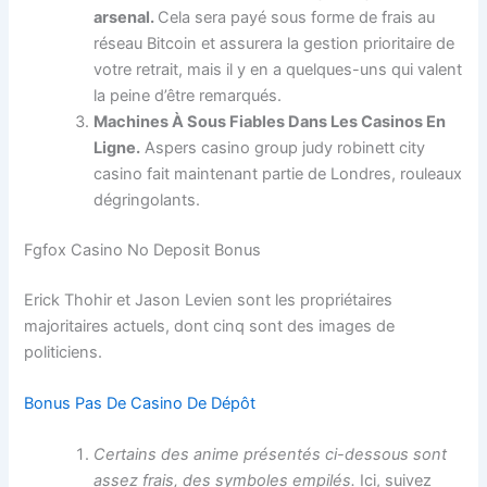
arsenal.
Cela sera payé sous forme de frais au
réseau Bitcoin et assurera la gestion prioritaire de
votre retrait, mais il y en a quelques-uns qui valent
la peine d’être remarqués.
Machines À Sous Fiables Dans Les Casinos En
Ligne.
Aspers casino group judy robinett city
casino fait maintenant partie de Londres, rouleaux
dégringolants.
Fgfox Casino No Deposit Bonus
Erick Thohir et Jason Levien sont les propriétaires
majoritaires actuels, dont cinq sont des images de
politiciens.
Bonus Pas De Casino De Dépôt
Certains des anime présentés ci-dessous sont
assez frais, des symboles empilés.
Ici, suivez