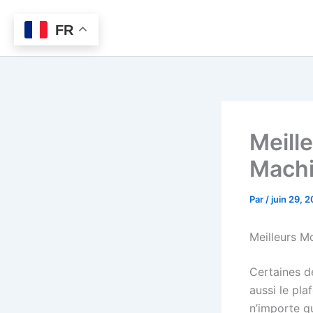
Aller
au
FR
contenu
Meill
Machi
Par
/
juin 29, 
Meilleurs M
Certaines de
aussi le pl
n’importe qu