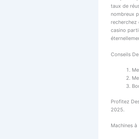
taux de réu
nombreux pe
recherchez c
casino parti
éternelleme
Conseils D
Me
Me
Bo
Profitez De
2025.
Machines à 