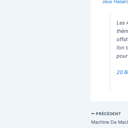
Jeux Hasard
Les 
thèm
offs
l’on
pour
20 B
PRÉCÉDENT