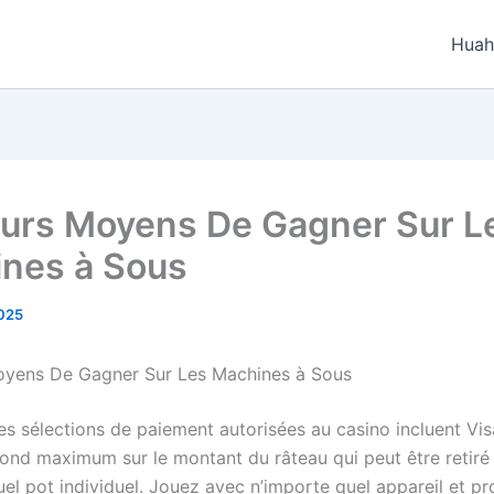
Huah
eurs Moyens De Gagner Sur L
nes à Sous
2025
oyens De Gagner Sur Les Machines à Sous
s sélections de paiement autorisées au casino incluent Visa,
afond maximum sur le montant du râteau qui peut être retiré
el pot individuel. Jouez avec n’importe quel appareil et pro