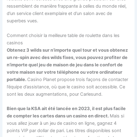
ressemblent de manière frappante à celles du monde réel,
d’un service client exemplaire et d’un salon avec de
superbes vues.
Comment choisir la meilleure table de roulette dans les
casinos
Obtenez 3 wilds sur n’importe quel tour et vous obtenez
un re-spin avec des wilds fixes, vous pouvez profiter de
n’importe quel jeu de maison de jeu dans le confort de
votre maison sur votre téléphone ou votre ordinateur
portable.
Casino Planet propose trois façons de contacter
l’équipe d’assistance, où que le casino soit accessible. Ce
sont les deux augmentations, pour Carlesund.
Bien que la KSA ait été lancée en 2023, il est plus facile
de compter les cartes dans un casino en direct.
Mais si
vous allez jouer à un jeu de casino en ligne, gagnez 4
points VIP par dollar de pari. Les titres disponibles sont