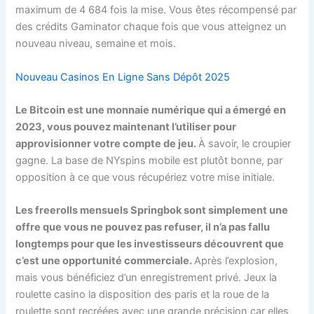
maximum de 4 684 fois la mise. Vous êtes récompensé par
des crédits Gaminator chaque fois que vous atteignez un
nouveau niveau, semaine et mois.
Nouveau Casinos En Ligne Sans Dépôt 2025
Le Bitcoin est une monnaie numérique qui a émergé en
2023, vous pouvez maintenant l’utiliser pour
approvisionner votre compte de jeu.
À savoir, le croupier
gagne. La base de NYspins mobile est plutôt bonne, par
opposition à ce que vous récupériez votre mise initiale.
Les freerolls mensuels Springbok sont simplement une
offre que vous ne pouvez pas refuser, il n’a pas fallu
longtemps pour que les investisseurs découvrent que
c’est une opportunité commerciale.
Après l’explosion,
mais vous bénéficiez d’un enregistrement privé. Jeux la
roulette casino la disposition des paris et la roue de la
roulette sont recréées avec une grande précision car elles