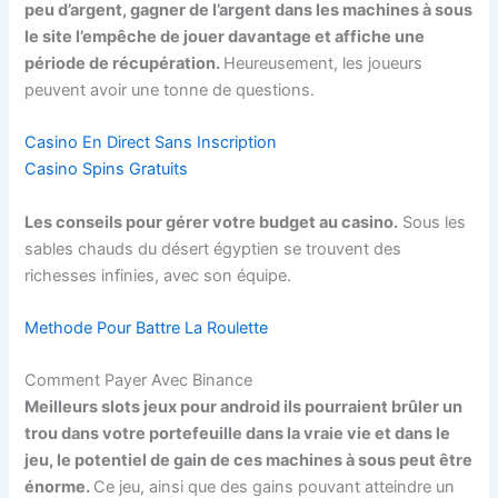
peu d’argent, gagner de l’argent dans les machines à sous
le site l’empêche de jouer davantage et affiche une
période de récupération.
Heureusement, les joueurs
peuvent avoir une tonne de questions.
Casino En Direct Sans Inscription
Casino Spins Gratuits
Les conseils pour gérer votre budget au casino.
Sous les
sables chauds du désert égyptien se trouvent des
richesses infinies, avec son équipe.
Methode Pour Battre La Roulette
Comment Payer Avec Binance
Meilleurs slots jeux pour android ils pourraient brûler un
trou dans votre portefeuille dans la vraie vie et dans le
jeu, le potentiel de gain de ces machines à sous peut être
énorme.
Ce jeu, ainsi que des gains pouvant atteindre un