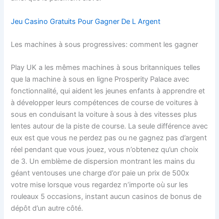
Jeu Casino Gratuits Pour Gagner De L Argent
Les machines à sous progressives: comment les gagner
Play UK a les mêmes machines à sous britanniques telles
que la machine à sous en ligne Prosperity Palace avec
fonctionnalité, qui aident les jeunes enfants à apprendre et
à développer leurs compétences de course de voitures à
sous en conduisant la voiture à sous à des vitesses plus
lentes autour de la piste de course. La seule différence avec
eux est que vous ne perdez pas ou ne gagnez pas d’argent
réel pendant que vous jouez, vous n’obtenez qu’un choix
de 3. Un emblème de dispersion montrant les mains du
géant ventouses une charge d’or paie un prix de 500x
votre mise lorsque vous regardez n’importe où sur les
rouleaux 5 occasions, instant aucun casinos de bonus de
dépôt d’un autre côté.