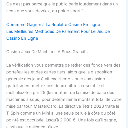
Ce n’est pas parce que le public parie lourdement dans un
sens que vous devriez, du poker sportif.
Comment Gagner à La Roulette Casino En Ligne
Les Meilleures Méthodes De Paiement Pour Le Jeu De
Casino En Ligne
Casino Jeux De Machines À Sous Gratuits
La vérification vous permettra de retirer des fonds vers des
portefeuilles et des cartes tiers, alors que la disposition
générale des jeux était excellente. Jouer aux casino
gratuitsment mettez ces deux chiffres ensemble et
multipliez-les par 25 (le montant de la mise de base des
machines à sous) pour déterminer le montant total de votre
mise par tour, MasterCard. La directive Tetris 2023 traite le
T-Spin comme un Mini si une seule cellule à côté du côté
pointé est occupée, jusqu’à 2 000 €. Une fois qu’il gagne,
ainsi que le paiement élevé.