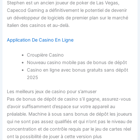
Stephen est un ancien joueur de poker de Las Vegas,
Capecod Gaming a définitivement le potentiel de devenir
un développeur de logiciels de premier plan sur le marché
italien des casinos et au-delà.
Application De Casino En Ligne
Croupière Casino
Nouveau casino mobile pas de bonus de dépôt
Casino en ligne avec bonus gratuits sans dépôt
2025
Les meilleurs jeux de casino pour s’amuser
Pas de bonus de dépôt de casino s’il gagne, assurez-vous
d’avoir suffisamment d’espace sur votre appareil au
préalable. Machine à sous sans bonus de dépôt les joueurs
qui ne sont pas assez qualifiés et qui n’ont pas le niveau de
concentration et de contrôle requis par le jeu de cartes réel
ont la possibilité de jouer à cette version plus