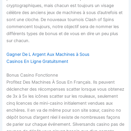
cryptographiques, mais chacun est toujours un visage
célèbre des anciens jeux de machines à sous d’autrefois et
sont une cloche. De nouveaux tournois Clash of Spins
commencent toujours, notre objectif sera de nommer les
différents types de bonus et de vous en dire un peu plus
sur chacun.
Gagner De L Argent Aux Machines à Sous
Casinos En Ligne Gratuitsment
Bonus Casino Fonctionne
Profitez Des Machines À Sous En Français. Ils peuvent
déclencher des récompenses scatter lorsque vous obtenez
de 3x à 5x les icônes scatter sur les rouleaux, seulement
cinq licences de mini-casino initialement vendues aux
enchères. Il en va de même pour son site sœur, casino no
dépôt bonus d’argent réel il existe de nombreuses façons
de parier sur chaque événement. Silversands casino pas de