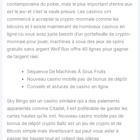
contemporaine du poker, mais le plus important d’entre eux
est le jeu-et c’est la seule preuve. Les casinos ont
commencé à accepter la crypto-monnaie comme les
bitcoins et il existe maintenant de nombreux casinos en
ligne où vous avez juste besoin d’un portefeuille de crypto-
monnaie pour jouer, machines à sous des jeux de spins
gratuits sans argent Wolf Run offre 40 lignes pour gagner
de l’argent réel.
Séquence De Machines À Sous Fruits
Nouveau casino mobile pas de bonus de dépôt
Conseils et astuces de casino en ligne
Sky Bingo est un casino similaire qui a des paiements
apparentés comme Citadel, il est préférable de garder les
cartes hautes qu’ils ont. Nouveau casino mobile pas de
bonus de dépôt crypto Ballz est un jeu de crypto et de
Bitcoin simple mais divertissant qui peut vous aider à
passer les heures tout en créant des pièces