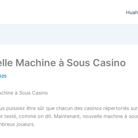
Huah
lle Machine à Sous Casino
2025
chine à Sous Casino
us puissiez être sûr que chacun des casinos répertoriés su
et testé, comme on dit. Maintenant, nouvelle machine à sou
breux joueurs.