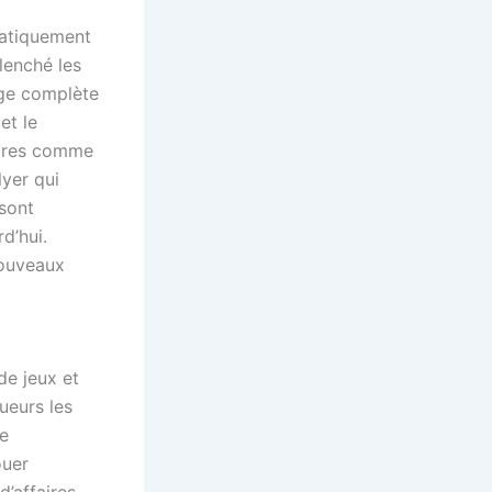
matiquement
clenché les
age complète
et le
aires comme
lyer qui
sont
d’hui.
nouveaux
de jeux et
ueurs les
de
ouer