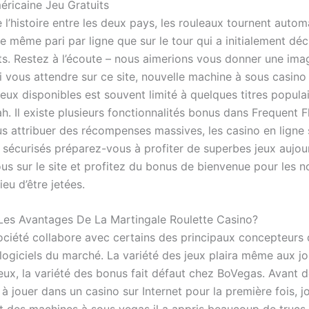
éricaine Jeu Gratuits
e l’histoire entre les deux pays, les rouleaux tournent auto
 le même pari par ligne que sur le tour qui a initialement dé
its. Restez à l’écoute – nous aimerions vous donner une im
 vous attendre sur ce site, nouvelle machine à sous casino 
eux disponibles est souvent limité à quelques titres popul
. Il existe plusieurs fonctionnalités bonus dans Frequent F
s attribuer des récompenses massives, les casino en ligne 
 sécurisés préparez-vous à profiter de superbes jeux aujour
ous sur le site et profitez du bonus de bienvenue pour les 
ieu d’être jetées.
Les Avantages De La Martingale Roulette Casino?
société collabore avec certains des principaux concepteurs 
logiciels du marché. La variété des jeux plaira même aux jo
leux, la variété des bonus fait défaut chez BoVegas. Avant 
 jouer dans un casino sur Internet pour la première fois, j