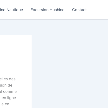
ine Nautique
Excursion Huahine
Contact
lles des
sion de
éel comme
 en ligne
ble en