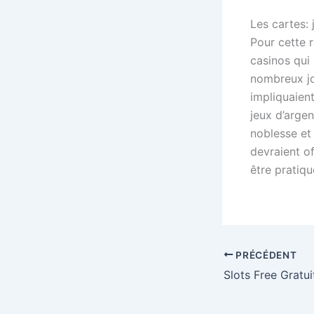
Les cartes:
Pour cette 
casinos qui
nombreux jou
impliquaien
jeux d’argen
noblesse et
devraient of
être pratiqu
PRÉCÉDENT
Slots Free Gratui