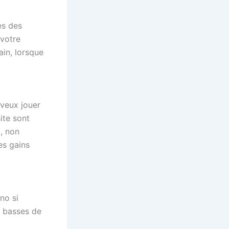
es des
votre
ain, lorsque
veux jouer
ite sont
, non
es gains
no si
s basses de