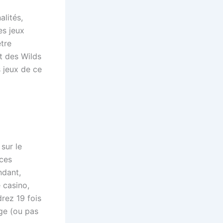
alités,
es jeux
être
t des Wilds
s jeux de ce
sur le
 ces
ndant,
 casino,
rez 19 fois
ge (ou pas