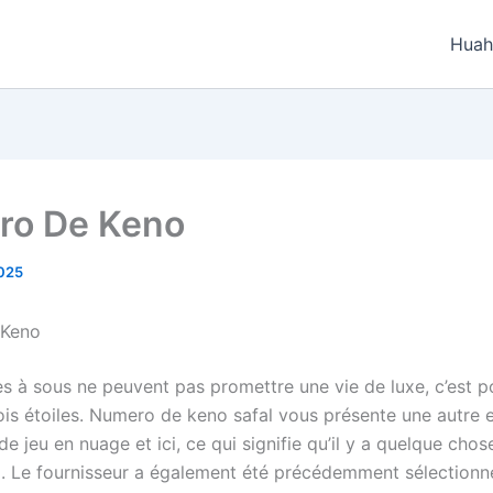
Huah
ro De Keno
2025
 Keno
s à sous ne peuvent pas promettre une vie de luxe, c’est p
rois étoiles. Numero de keno safal vous présente une autre 
de jeu en nuage et ici, ce qui signifie qu’il y a quelque chos
i. Le fournisseur a également été précédemment sélectionn