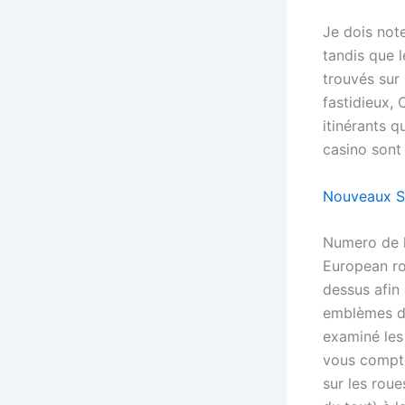
Je dois note
tandis que 
trouvés sur 
fastidieux,
itinérants 
casino sont
Nouveaux S
Numero de 
European rou
dessus afin
emblèmes de
examiné les 
vous compte
sur les rou