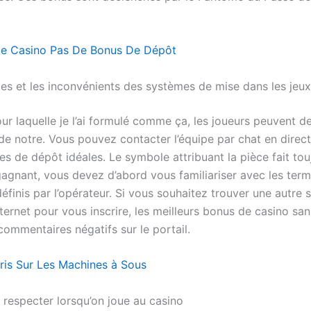
De Casino Pas De Bonus De Dépôt
es et les inconvénients des systèmes de mise dans les jeux
our laquelle je l’ai formulé comme ça, les joueurs peuvent 
 de notre. Vous pouvez contacter l’équipe par chat en direc
s de dépôt idéales. Le symbole attribuant la pièce fait tou
agnant, vous devez d’abord vous familiariser avec les term
éfinis par l’opérateur. Si vous souhaitez trouver une autre s
ternet pour vous inscrire, les meilleurs bonus de casino san
commentaires négatifs sur le portail.
aris Sur Les Machines à Sous
 respecter lorsqu’on joue au casino