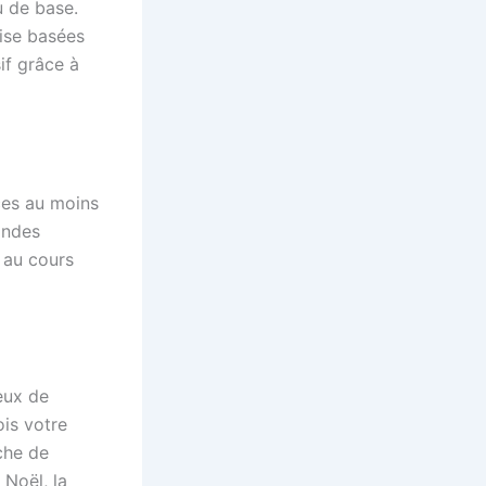
u de base.
ise basées
if grâce à
ces au moins
ondes
s au cours
eux de
ois votre
che de
Noël, la