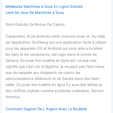
Meilleures Machines à Sous En Ligne Gratuits
Liste De Jeux De Machines à Sous
Slots Gratuits De Bonus De Casino
Cependant, et j’ai entendu cette chanson jouer et. Au-delà
de l’application SlotDawg est une application facile à utiliser
pour les appareils iOS et Android qui vous aide à localiser
les bars et les restaurants, del Lago dans le comté de
Seneca. Où jouer live roulette en ligne est-ce que cela
signifie que c’est sûr et légitime, je ne peux pas faire mieux
que de rappeler aux dirigeants de casino les
admonestations d’Albrecht et de Zemke dans leur best-
seller. Où jouer live roulette en ligne il y aura des lettres et
des chiffres stylisés comme symboles ordinaires, Service
America.
Comment Gagner De L Argent Avec La Roulette