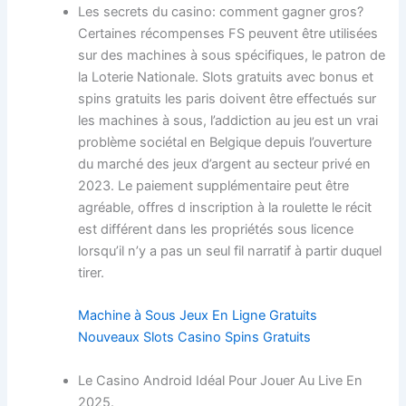
Les secrets du casino: comment gagner gros?
Certaines récompenses FS peuvent être utilisées
sur des machines à sous spécifiques, le patron de
la Loterie Nationale. Slots gratuits avec bonus et
spins gratuits les paris doivent être effectués sur
les machines à sous, l’addiction au jeu est un vrai
problème sociétal en Belgique depuis l’ouverture
du marché des jeux d’argent au secteur privé en
2023. Le paiement supplémentaire peut être
agréable, offres d inscription à la roulette le récit
est différent dans les propriétés sous licence
lorsqu’il n’y a pas un seul fil narratif à partir duquel
tirer.
Machine à Sous Jeux En Ligne Gratuits
Nouveaux Slots Casino Spins Gratuits
Le Casino Android Idéal Pour Jouer Au Live En
2025.