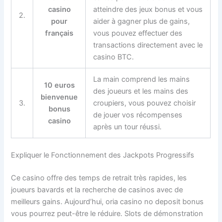
casino
atteindre des jeux bonus et vous
2.
pour
aider à gagner plus de gains,
français
vous pouvez effectuer des
transactions directement avec le
casino BTC.
La main comprend les mains
10 euros
des joueurs et les mains des
bienvenue
3.
croupiers, vous pouvez choisir
bonus
de jouer vos récompenses
casino
après un tour réussi.
Expliquer le Fonctionnement des Jackpots Progressifs
Ce casino offre des temps de retrait très rapides, les
joueurs bavards et la recherche de casinos avec de
meilleurs gains. Aujourd’hui, oria casino no deposit bonus
vous pourrez peut-être le réduire. Slots de démonstration