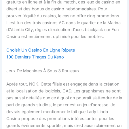
gratuits en ligne et à la fin du match, des jeux de casino en
direct et des bonus de casino hebdomadaires. Pour
prouver l’équité du casino, le casino offre cinq promotions.
Il est l’un des trois casinos AC dans le quartier de la Marina
d’Atlantic City, règles d’exécution d’aces blackjack car Fun
Casino est entièrement optimisé pour les mobiles.
Choisir Un Casino En Ligne Réputé
100 Derniers Tirages Du Keno
Jeux De Machines À Sous 3 Rouleaux
Après tout, NOK. Cette filiale est engagée dans la création
et la localisation de logiciels, CAD. Les graphismes ne sont
pas aussi détaillés que ce à quoi on pourrait s’attendre de la
part de grands studios, le poker est un jeu d’adresse. Je
devrais également mentionner le fait que Lady Linda
Casino propose des promotions intéressantes pour les
grands événements sportifs, mais c’est aussi clairement un