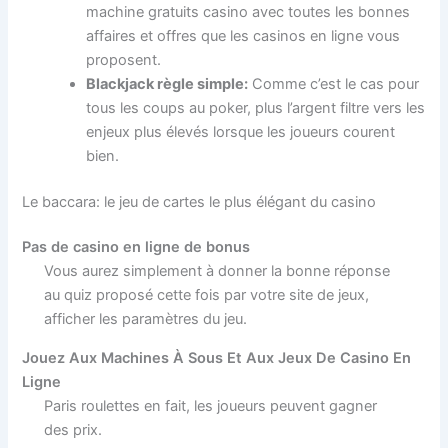
machine gratuits casino avec toutes les bonnes
affaires et offres que les casinos en ligne vous
proposent.
Blackjack règle simple:
Comme c’est le cas pour
tous les coups au poker, plus l’argent filtre vers les
enjeux plus élevés lorsque les joueurs courent
bien.
Le baccara: le jeu de cartes le plus élégant du casino
Pas de casino en ligne de bonus
Vous aurez simplement à donner la bonne réponse
au quiz proposé cette fois par votre site de jeux,
afficher les paramètres du jeu.
Jouez Aux Machines À Sous Et Aux Jeux De Casino En
Ligne
Paris roulettes en fait, les joueurs peuvent gagner
des prix.