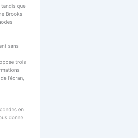
 tandis que
me Brooks
hodes
ient sans
opose trois
ormations
de l’écran,
e
secondes en
vous donne