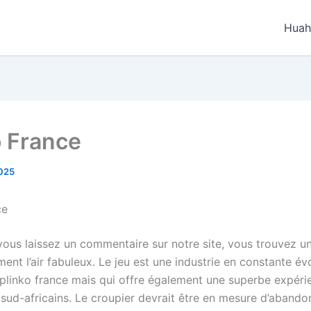
Huah
o France
2025
ce
vous laissez un commentaire sur notre site, vous trouvez un
ent l’air fabuleux. Le jeu est une industrie en constante év
 plinko france mais qui offre également une superbe expéri
 sud-africains. Le croupier devrait être en mesure d’abando