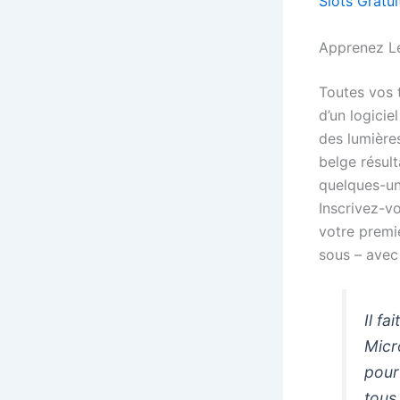
Slots Gratu
Apprenez L
Toutes vos t
d’un logicie
des lumière
belge résul
quelques-un
Inscrivez-vo
votre premi
sous – avec
Il fa
Micr
pour
tous