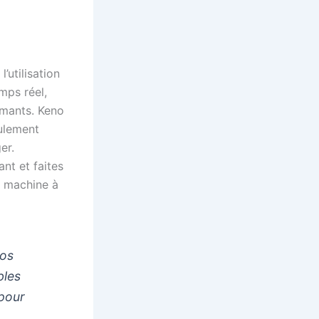
’utilisation
mps réel,
amants. Keno
eulement
er.
nt et faites
e machine à
nos
bles
 pour