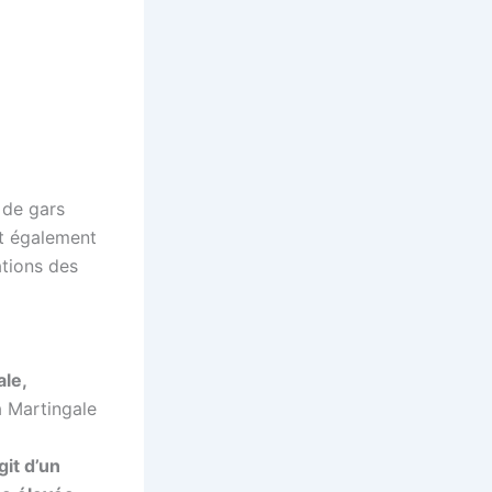
 de gars
nt également
ations des
ale,
 Martingale
git d’un