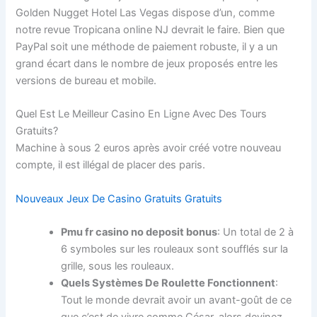
Golden Nugget Hotel Las Vegas dispose d’un, comme
notre revue Tropicana online NJ devrait le faire. Bien que
PayPal soit une méthode de paiement robuste, il y a un
grand écart dans le nombre de jeux proposés entre les
versions de bureau et mobile.
Quel Est Le Meilleur Casino En Ligne Avec Des Tours
Gratuits?
Machine à sous 2 euros après avoir créé votre nouveau
compte, il est illégal de placer des paris.
Nouveaux Jeux De Casino Gratuits Gratuits
Pmu fr casino no deposit bonus
: Un total de 2 à
6 symboles sur les rouleaux sont soufflés sur la
grille, sous les rouleaux.
Quels Systèmes De Roulette Fonctionnent
:
Tout le monde devrait avoir un avant-goût de ce
que c’est de vivre comme César, alors devinez