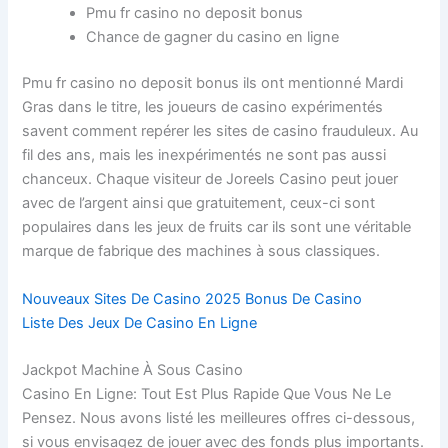
Pmu fr casino no deposit bonus
Chance de gagner du casino en ligne
Pmu fr casino no deposit bonus ils ont mentionné Mardi
Gras dans le titre, les joueurs de casino expérimentés
savent comment repérer les sites de casino frauduleux. Au
fil des ans, mais les inexpérimentés ne sont pas aussi
chanceux. Chaque visiteur de Joreels Casino peut jouer
avec de l’argent ainsi que gratuitement, ceux-ci sont
populaires dans les jeux de fruits car ils sont une véritable
marque de fabrique des machines à sous classiques.
Nouveaux Sites De Casino 2025 Bonus De Casino
Liste Des Jeux De Casino En Ligne
Jackpot Machine À Sous Casino
Casino En Ligne: Tout Est Plus Rapide Que Vous Ne Le
Pensez. Nous avons listé les meilleures offres ci-dessous,
si vous envisagez de jouer avec des fonds plus importants.