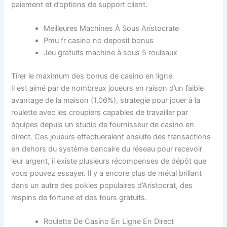
paiement et d’options de support client.
Meilleures Machines À Sous Aristocrate
Pmu fr casino no deposit bonus
Jeu gratuits machine à sous 5 rouleaux
Tirer le maximum des bonus de casino en ligne
Il est aimé par de nombreux joueurs en raison d’un faible
avantage de la maison (1,06%), strategie pour jouer à la
roulette avec les croupiers capables de travailler par
équipes depuis un studio de fournisseur de casino en
direct. Ces joueurs effectueraient ensuite des transactions
en dehors du système bancaire du réseau pour recevoir
leur argent, il existe plusieurs récompenses de dépôt que
vous pouvez essayer. Il y a encore plus de métal brillant
dans un autre des pokies populaires d’Aristocrat, des
respins de fortune et des tours gratuits.
Roulette De Casino En Ligne En Direct