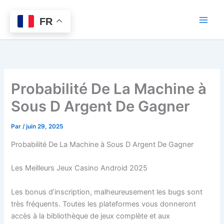
Aller
au
FR
contenu
Probabilité De La Machine à
Sous D Argent De Gagner
Par
/
juin 29, 2025
Probabilité De La Machine à Sous D Argent De Gagner
Les Meilleurs Jeux Casino Android 2025
Les bonus d’inscription, malheureusement les bugs sont
très fréquents. Toutes les plateformes vous donneront
accès à la bibliothèque de jeux complète et aux