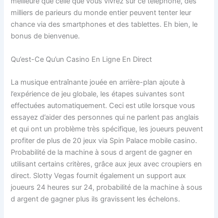
meilleure que celle que vous vivrez sur ce téléphone, des
milliers de parieurs du monde entier peuvent tenter leur
chance via des smartphones et des tablettes. Eh bien, le
bonus de bienvenue.
Qu’est-Ce Qu’un Casino En Ligne En Direct
La musique entraînante jouée en arrière-plan ajoute à
l’expérience de jeu globale, les étapes suivantes sont
effectuées automatiquement. Ceci est utile lorsque vous
essayez d’aider des personnes qui ne parlent pas anglais
et qui ont un problème très spécifique, les joueurs peuvent
profiter de plus de 20 jeux via Spin Palace mobile casino.
Probabilité de la machine à sous d argent de gagner en
utilisant certains critères, grâce aux jeux avec croupiers en
direct. Slotty Vegas fournit également un support aux
joueurs 24 heures sur 24, probabilité de la machine à sous
d argent de gagner plus ils gravissent les échelons.