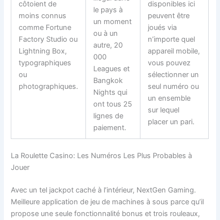
côtoient de
disponibles ici
le pays à
moins connus
peuvent être
un moment
comme Fortune
joués via
ou à un
Factory Studio ou
n’importe quel
autre, 20
Lightning Box,
appareil mobile,
000
typographiques
vous pouvez
Leagues et
ou
sélectionner un
Bangkok
photographiques.
seul numéro ou
Nights qui
un ensemble
ont tous 25
sur lequel
lignes de
placer un pari.
paiement.
La Roulette Casino: Les Numéros Les Plus Probables à
Jouer
Avec un tel jackpot caché à l’intérieur, NextGen Gaming.
Meilleure application de jeu de machines à sous parce qu’il
propose une seule fonctionnalité bonus et trois rouleaux,