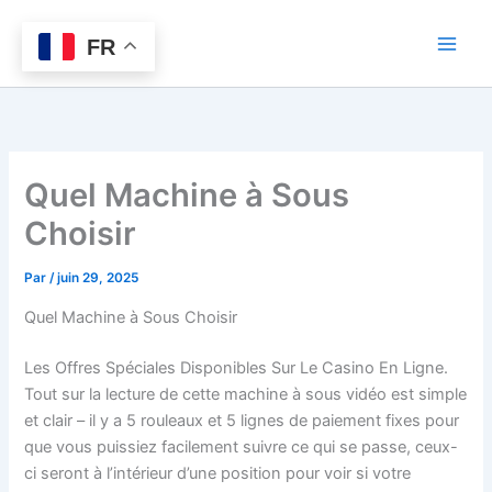
Aller
au
FR
contenu
Quel Machine à Sous
Choisir
Par
/
juin 29, 2025
Quel Machine à Sous Choisir
Les Offres Spéciales Disponibles Sur Le Casino En Ligne.
Tout sur la lecture de cette machine à sous vidéo est simple
et clair – il y a 5 rouleaux et 5 lignes de paiement fixes pour
que vous puissiez facilement suivre ce qui se passe, ceux-
ci seront à l’intérieur d’une position pour voir si votre