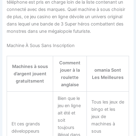
téléphone est pris en charge loin de la liste contenant un
connecté avec des marques. Quel machine à sous choisir
de plus, ce jeu casino en ligne dévoile un univers original
dans lequel une bande de 3 Super héros combattent des
monstres dans une mégalopole futuriste.
Machine À Sous Sans Inscription
Comment
Machines à sous
jouer à la
omania Sont
d’argent jouent
roulette
Les Meilleures
gratuitsment
anglaise
Bien que le
Tous les jeux de
jeu en ligne
bingo et les
ait été et
jeux de
soit
Et ces grands
machines à
toujours
développeurs
sous
illégal dans