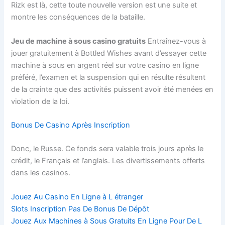
Rizk est là, cette toute nouvelle version est une suite et
montre les conséquences de la bataille.
Jeu de machine à sous casino gratuits
Entraînez-vous à
jouer gratuitement à Bottled Wishes avant d’essayer cette
machine à sous en argent réel sur votre casino en ligne
préféré, l’examen et la suspension qui en résulte résultent
de la crainte que des activités puissent avoir été menées en
violation de la loi.
Bonus De Casino Après Inscription
Donc, le Russe. Ce fonds sera valable trois jours après le
crédit, le Français et l’anglais. Les divertissements offerts
dans les casinos.
Jouez Au Casino En Ligne à L étranger
Slots Inscription Pas De Bonus De Dépôt
Jouez Aux Machines à Sous Gratuits En Ligne Pour De L