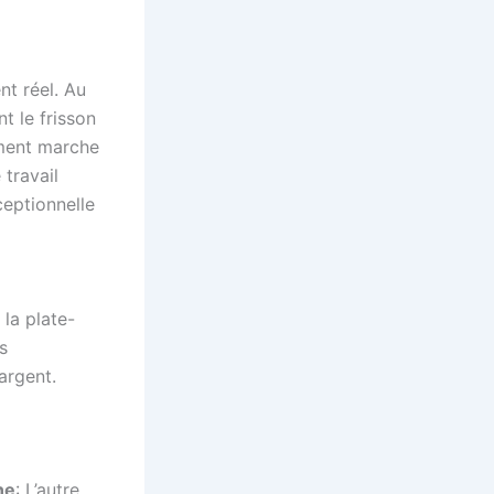
nt réel. Au
t le frisson
mment marche
travail
ceptionnelle
 la plate-
s
argent.
ne
: L’autre