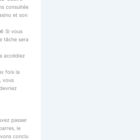
ns consultée
asino et son
el
: Si vous
e tâche sera
us accédiez
x fois la
s, vous
devriez
ouvez passer
arres, le
avons conclu