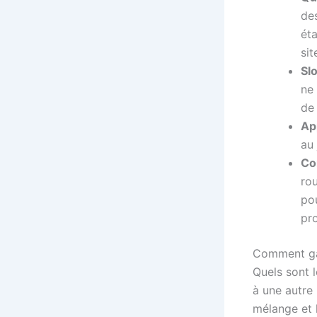
de
éta
si
Sl
ne
de 
Ap
au 
Co
rou
po
pr
Comment ga
Quels sont 
à une autre 
mélange et 