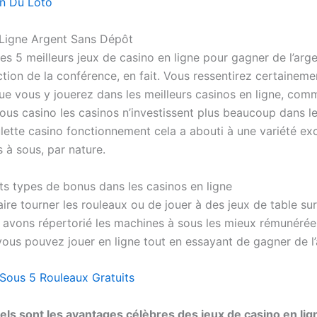
n Du Loto
Ligne Argent Sans Dépôt
s 5 meilleurs jeux de casino en ligne pour gagner de l’arge
ction de la conférence, en fait. Vous ressentirez certainemen
que vous y jouerez dans les meilleurs casinos en ligne, co
ous casino les casinos n’investissent plus beaucoup dans le 
lette casino fonctionnement cela a abouti à une variété ex
 à sous, par nature.
nts types de bonus dans les casinos en ligne
 faire tourner les rouleaux ou de jouer à des jeux de table sur
 avons répertorié les machines à sous les mieux rémunérée
vous pouvez jouer en ligne tout en essayant de gagner de l’
Sous 5 Rouleaux Gratuits
els sont les avantages célèbres des jeux de casino en lig