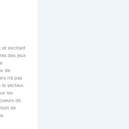
 et excitant
res des jeux
re
ux de
ars n’a pas
 le secteur.
ur les
joueurs de
ption de
e.