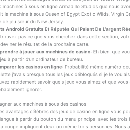
s machines à sous en ligne Armadillo Studios que nous avo
it la machine à sous Queen of Egypt Exotic Wilds, Virgin C
te de jeu sœur du New Jersey.
ots Android Gratuits Et Réputés Qui Paient De L’argent Ré
 trouvez pas ce que vous cherchez dans cette section, votr
deviner le résultat de la prochaine carte.
prendre à jouer aux machines de casino
: Eh bien, que vo
jeu à partir d’un ordinateur de bureau.
mparer les casinos en ligne
: Probabilité même numéro deu
lette j’avais presque tous les jeux débloqués si je le voulai
uvez rapidement savoir quels jeux vous aimez et que vous 
obablement ignorer.
gner aux machines à sous des casinos
les avantages célèbres des jeux de casino en ligne vous p
langue à partir du bouton du menu principal avec les trois b
la coupe impliquent deux ou même trois personnes. Nous 