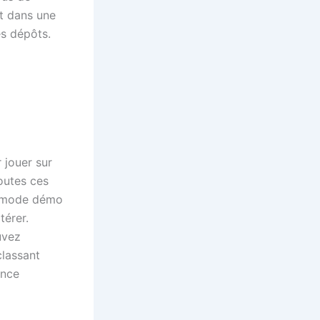
rt dans une
es dépôts.
 jouer sur
outes ces
n mode démo
térer.
uvez
classant
ence