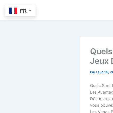
Aller
au
FR
contenu
Quels
Jeux 
Par
/
juin 29, 
Quels Sont 
Les Avantag
Découvrez c
vous pouvez
Las Vegas F