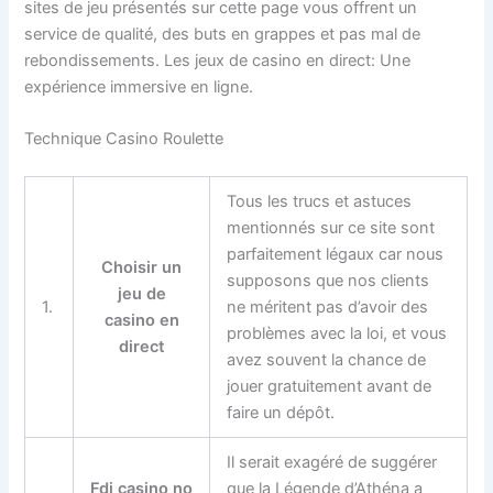
sites de jeu présentés sur cette page vous offrent un
service de qualité, des buts en grappes et pas mal de
rebondissements. Les jeux de casino en direct: Une
expérience immersive en ligne.
Technique Casino Roulette
Tous les trucs et astuces
mentionnés sur ce site sont
parfaitement légaux car nous
Choisir un
supposons que nos clients
jeu de
1.
ne méritent pas d’avoir des
casino en
problèmes avec la loi, et vous
direct
avez souvent la chance de
jouer gratuitement avant de
faire un dépôt.
Il serait exagéré de suggérer
Fdj casino no
que la Légende d’Athéna a