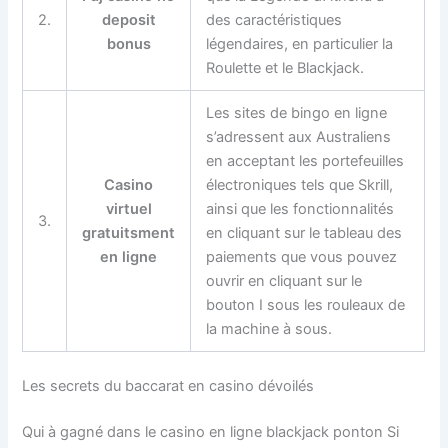
2.
deposit
des caractéristiques
bonus
légendaires, en particulier la
Roulette et le Blackjack.
Les sites de bingo en ligne
s’adressent aux Australiens
en acceptant les portefeuilles
Casino
électroniques tels que Skrill,
virtuel
ainsi que les fonctionnalités
3.
gratuitsment
en cliquant sur le tableau des
en ligne
paiements que vous pouvez
ouvrir en cliquant sur le
bouton I sous les rouleaux de
la machine à sous.
Les secrets du baccarat en casino dévoilés
Qui à gagné dans le casino en ligne blackjack ponton Si