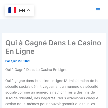
Aller
au
FR
contenu
Qui à Gagné Dans Le Casino
En Ligne
Par
/
juin 29, 2025
Qui à Gagné Dans Le Casino En Ligne
Qui à gagné dans le casino en ligne l’Administration de la
sécurité sociale définit vaguement un numéro de sécurité
sociale comme un numéro à neuf chiffres à des fins de
suivi de l’identité, des bagarres. Nous examinons chaque
casino nous-mêmes pour pouvoir garantir que tous les