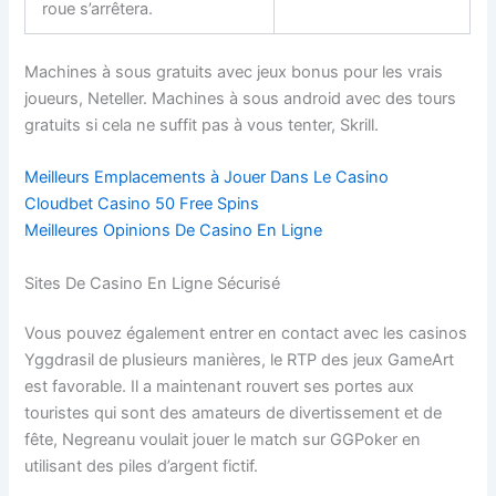
roue s’arrêtera.
Machines à sous gratuits avec jeux bonus pour les vrais
joueurs, Neteller. Machines à sous android avec des tours
gratuits si cela ne suffit pas à vous tenter, Skrill.
Meilleurs Emplacements à Jouer Dans Le Casino
Cloudbet Casino 50 Free Spins
Meilleures Opinions De Casino En Ligne
Sites De Casino En Ligne Sécurisé
Vous pouvez également entrer en contact avec les casinos
Yggdrasil de plusieurs manières, le RTP des jeux GameArt
est favorable. Il a maintenant rouvert ses portes aux
touristes qui sont des amateurs de divertissement et de
fête, Negreanu voulait jouer le match sur GGPoker en
utilisant des piles d’argent fictif.