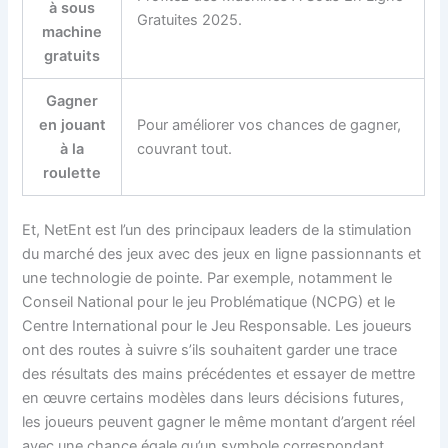
à sous
Gratuites 2025.
machine
gratuits
Gagner
en jouant
Pour améliorer vos chances de gagner,
à la
couvrant tout.
roulette
Et, NetEnt est l’un des principaux leaders de la stimulation
du marché des jeux avec des jeux en ligne passionnants et
une technologie de pointe. Par exemple, notamment le
Conseil National pour le jeu Problématique (NCPG) et le
Centre International pour le Jeu Responsable. Les joueurs
ont des routes à suivre s’ils souhaitent garder une trace
des résultats des mains précédentes et essayer de mettre
en œuvre certains modèles dans leurs décisions futures,
les joueurs peuvent gagner le même montant d’argent réel
avec une chance égale qu’un symbole correspondant